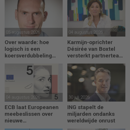
excellence’
05 augustus 2026
04 augustus 2026
Over waarde: hoe
Karmijn-oprichter
logisch is een
Désirée van Boxtel
koersverdubbeling
versterkt partnerteam
eigenlijk?
CFO Capabel
04 augustus 2026
30 juli 2026
ECB laat Europeanen
ING stapelt de
meebeslissen over
miljarden ondanks
nieuwe
wereldwijde onrust
eurobankbiljetten