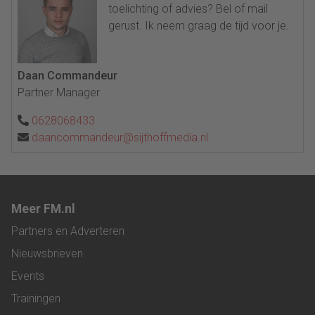
toelichting of advies? Bel of mail
gerust. Ik neem graag de tijd voor je.
Daan Commandeur
Partner Manager
0628068433
daancommandeur@sijthoffmedia.nl
Meer FM.nl
Partners en Adverteren
Nieuwsbrieven
Events
Trainingen