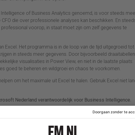
Intelligence of Business Analytics genoemd, is voor steeds mee
de CFO die over professionele analyses kan beschikken. En steed
 professional voorop, in staat moet zijn om zelf gegevens te
n Excel. Het programma is in de loop van de tijd uitgegroeid tot
krijgen in steeds meer gegevens. Door bijvoorbeeld draaitabellen
lijke visualisaties in Power View, en niet in de laatste plaats:
ses goed te beheren en wildgroei en chaos te voorkomen.
pen om het maximale uit Excel te halen. Gebruik Excel niet lan
Microsoft Nederland verantwoordelijk voor Business Intelligence.
nt.nl: