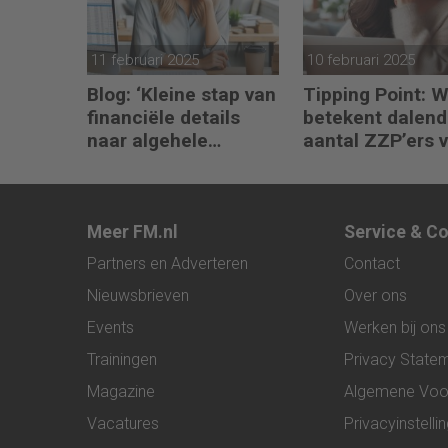
11 februari 2025
10 februari 2025
Blog: ‘Kleine stap van
Tipping Point: 
financiële details
betekent dalend
naar algehele
aantal ZZP’ers 
duurzaamheid ‘
financiële plann
Meer FM.nl
Service & C
Partners en Adverteren
Contact
Nieuwsbrieven
Over ons
Events
Werken bij ons
Trainingen
Privacy State
Magazine
Algemene Voo
Vacatures
Privacyinstelli