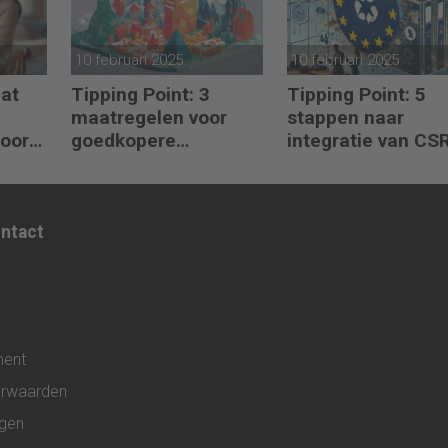
10 februari 2025
10 februari 2025
Wat
Tipping Point: 3
Tipping Point: 5
maatregelen voor
stappen naar
voor
goedkopere
integratie van CS
ing?
financiering (om te
CSDDD en
verduurzamen)
Taxonomie
ontact
ment
rwaarden
ngen