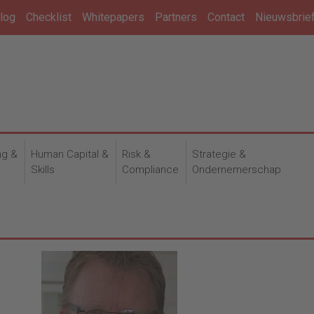
log
Checklist
Whitepapers
Partners
Contact
Nieuwsbrie
ng &
Human Capital &
Risk &
Strategie &
n
Skills
Compliance
Ondernemerschap