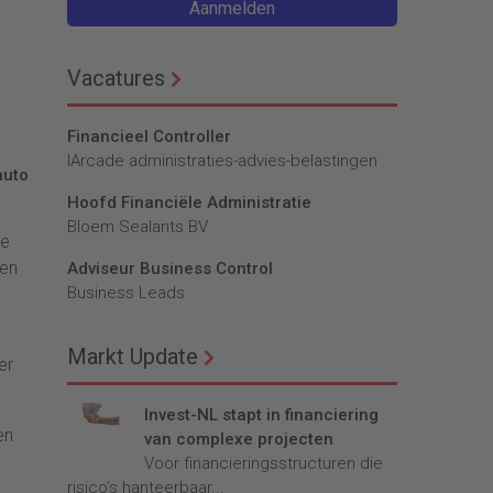
Aanmelden
Vacatures
Financieel Controller
lArcade administraties-advies-belastingen
auto
Hoofd Financiële Administratie
Bloem Sealants BV
ie
den
Adviseur Business Control
Business Leads
Markt Update
er
Invest-NL stapt in financiering
en
van complexe projecten
Voor financieringsstructuren die
risico’s hanteerbaar...