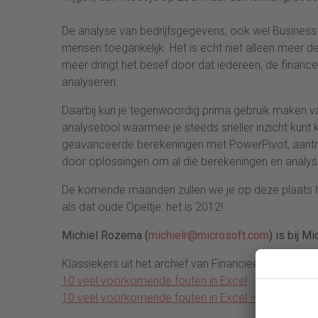
De analyse van bedrijfsgegevens, ook wel Business 
mensen toegankelijk. Het is echt niet alleen meer 
meer dringt het besef door dat iedereen, de finance
analyseren.
Daarbij kun je tegenwoordig prima gebruik maken va
analysetool waarmee je steeds sneller inzicht kunt 
geavanceerde berekeningen met PowerPivot, aantrekke
door oplossingen om al die berekeningen en analy
De komende maanden zullen we je op deze plaats hel
als dat oude Opeltje: het is 2012!
Michiel Rozema (
michielr@microsoft.com
) is bij 
Klassiekers uit het archief van Financieel-Manageme
10 veel voorkomende fouten in Excel
10 veel voorkomende fouten in Excel – deel 2