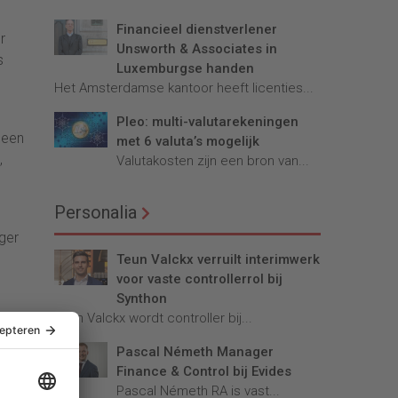
Financieel dienstverlener
r
Unsworth & Associates in
s
Luxemburgse handen
Het Amsterdamse kantoor heeft licenties...
Pleo: multi-valutarekeningen
 een
met 6 valuta’s mogelijk
,
Valutakosten zijn een bron van...
Personalia
ger
Teun Valckx verruilt interimwerk
voor vaste controllerrol bij
Synthon
Teun Valckx wordt controller bij...
Pascal Németh Manager
Finance & Control bij Evides
Pascal Németh RA is vast...