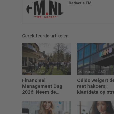
Redactie FM
Gerelateerde artikelen
16 april 2026
26 februari 2026
Financieel
Odido weigert d
Management Dag
met hakcers;
2026: Neem de
klantdata op str
toekomst in eigen
hand