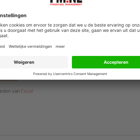
r
yses
en ‘histogram’
toren
oductmat’
al’
erstellen
heden van
Excel
: