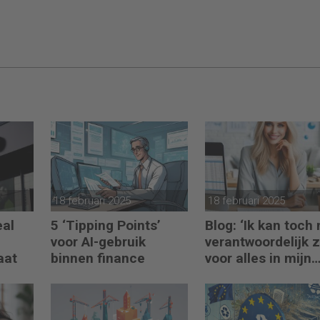
18 februari 2025
18 februari 2025
eal
5 ‘Tipping Points’
Blog: ‘Ik kan toch 
voor AI-gebruik
verantwoordelijk z
aat
binnen finance
voor alles in mijn
waardeketen?’