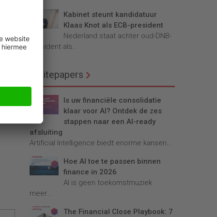
Kabinet steunt kandidatuur
Klaas Knot als ECB-president
Nederland staat achter oud-DNB-
president als...
Whitepapers
Is uw financiële consolidatie
klaar voor AI? Ontdek de zes
stappen naar een AI-ready
afsluiting
Artificial Intelligence biedt enorme kansen...
Hoe AI toe te passen binnen
finance in 2026
AI is geen toekomstmuziek
meer...
The Financial Close Playbook: 7