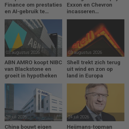
Finance om prestaties
Exxon en Chevron
en AI-gebruik te
incasseren
versnellen
miljardenwinsten
03 augustus 2026
03 augustus 2026
ABN AMRO koopt NIBC
Shell trekt zich terug
van Blackstone en
uit wind en zon op
groeit in hypotheken
land in Europa
28 juli 2026
24 juli 2026
China bouwt eigen
Heijmans-topman