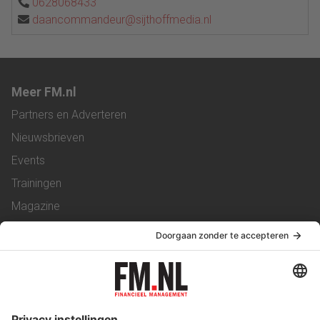
0628068433
daancommandeur@sijthoffmedia.nl
Meer FM.nl
Partners en Adverteren
Nieuwsbrieven
Events
Trainingen
Magazine
Vacatures
Service & Contact
Contact
Over ons