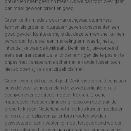
ontkennen heeft geen zin meer. Als we dan toch over gaan,
dan maar gewoon direct en goed!
Groen kent inmiddels ook marketingwaarde; immers
termen als groen en duurzaam geven consumenten een
goed gevoel. Kanttekening is dat deze termen snel kunnen
verworden tot enkel een marketingterm waarbij het zijn
inhoudelijke waarde kwijtraakt. Denk hierbij bijvoorbeeld
eens aan transparant, alle ondernemingen die te pas en te
onpas met transparantie schermen en ondertussen toch
niet zo open zijn als dat zij zelf claimen.
Groen levert geld op, veel geld. Denk bijvoorbeeld eens aan
subsidie voor zonnepanelen die zowel particulieren als
bedrijven over de streep moeten trekken. Groene
maatregelen hebben stimulering nodig om voet aan de
grond te krijgen. Nederland wil in de kop kunnen meelopen
en om dit te realiseren zal er fors moeten worden
geïnvesteerd. Een investering moet terugverdiend worden
en om zekerheid te verkrijgen omtrent de terugverdientijd