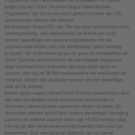
Programme’ (om medewerkers te ontwikkelen tot betere
leiders) en het ‘Grant Thornton Global Talent Mobility
Programme’, dat tot nu toe heeft geleid tot meer dan 320
uitwisselingen binnen het netwerk.
Ed Nusbaum, Global CEO, zei: “We zijn zeer vereerd met deze
onderscheiding. Het onderstreept de kracht van onze
interne opleidingen en carrièremogelijkheden die wij
internationaal bieden met ons wereldwijde ‘talent mobility
program’. De ondersteuning van de groei en ontwikkeling van
Grant Thornton werknemers in de wereldwijde organisatie
staat centraal in het realiseren van onze eigen groei en
succes. Het zijn de 38.500 medewerkers van ons bedrijf die
tezamen zorgen dat wij gezien worden als een geweldige
plek om te werken.”
Eerder deze maand, namen Grant Thornton werknemers deel
aan een driedaagse online evenement om mensen te
verbinden, samen te laten werken en ideeën te delen. De
discussies werden geleid door leiders wereldwijd, managing
partners en externe experts. Meer dan 14.000 mensen (dus
een op de drie medewerkers) registreerden zich voor het
evenement. [Dat was bijna het dubbele van het aantal