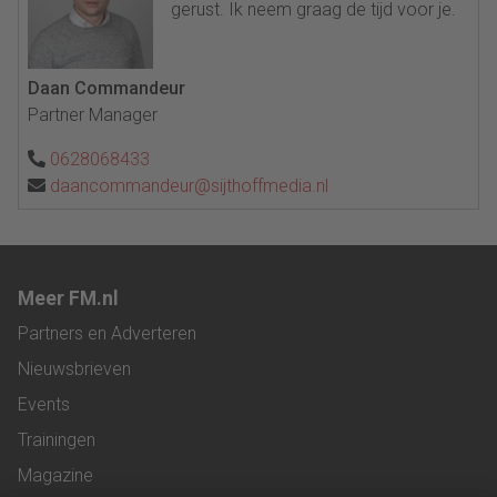
gerust. Ik neem graag de tijd voor je.
Daan Commandeur
Partner Manager
0628068433
daancommandeur@sijthoffmedia.nl
Meer FM.nl
Partners en Adverteren
Nieuwsbrieven
Events
Trainingen
Magazine