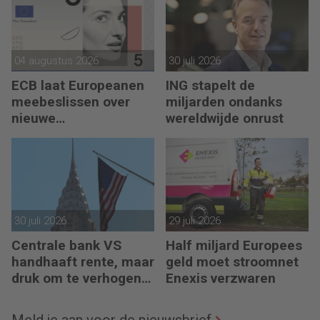
04 augustus 2026
30 juli 2026
ECB laat Europeanen
ING stapelt de
meebeslissen over
miljarden ondanks
nieuwe
wereldwijde onrust
eurobankbiljetten
30 juli 2026
29 juli 2026
Centrale bank VS
Half miljard Europees
handhaaft rente, maar
geld moet stroomnet
druk om te verhogen
Enexis verzwaren
neemt toe
Meld je aan voor de nieuwsbrief