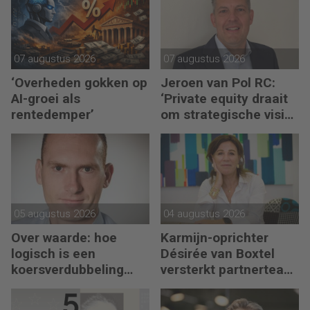
07 augustus 2026
07 augustus 2026
‘Overheden gokken op
Jeroen van Pol RC:
AI-groei als
‘Private equity draait
rentedemper’
om strategische visie
én operational
excellence’
05 augustus 2026
04 augustus 2026
Over waarde: hoe
Karmijn-oprichter
logisch is een
Désirée van Boxtel
koersverdubbeling
versterkt partnerteam
eigenlijk?
CFO Capabel