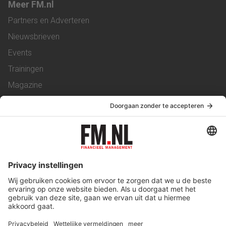
Meer FM.nl
Partners en Adverteren
Nieuwsbrieven
Events
Trainingen
Magazine
Vacatures
Service & Contact
Contact
Over ons
Werken bij ons
Privacy Statement
Algemene Voorwaarden
Privacyinstellingen