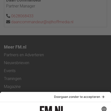
Daan Commandeur
Partner Manager
0628068433
daancommandeur@sijthoffmedia.nl
Meer FM.nl
Partners en Adverteren
Nieuwsbrieven
Events
Trainingen
Magazine
Vacatures
Service & Contact
Contact