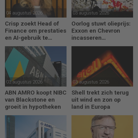
04 augustus 2026
03 augustus 2026
Crisp zoekt Head of
Oorlog stuwt olieprijs:
Finance om prestaties
Exxon en Chevron
en AI-gebruik te
incasseren
versnellen
miljardenwinsten
03 augustus 2026
03 augustus 2026
ABN AMRO koopt NIBC
Shell trekt zich terug
van Blackstone en
uit wind en zon op
groeit in hypotheken
land in Europa