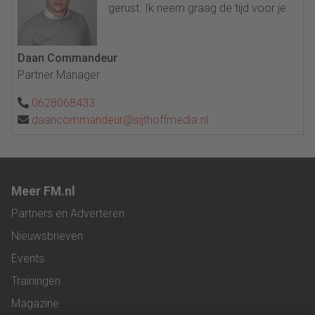
gerust. Ik neem graag de tijd voor je.
Daan Commandeur
Partner Manager
0628068433
daancommandeur@sijthoffmedia.nl
Meer FM.nl
Partners en Adverteren
Nieuwsbrieven
Events
Trainingen
Magazine