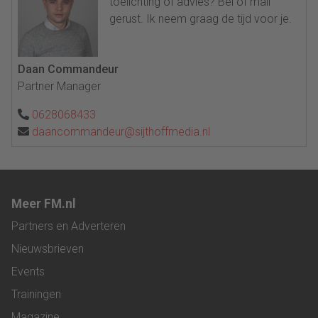
toelichting of advies? Bel of mail
gerust. Ik neem graag de tijd voor je.
Daan Commandeur
Partner Manager
0628068433
daancommandeur@sijthoffmedia.nl
Meer FM.nl
Partners en Adverteren
Nieuwsbrieven
Events
Trainingen
Magazine