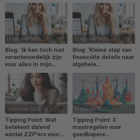
toekomst in eigen
hand
18 februari 2025
11 februari 2025
Blog: ‘Ik kan toch niet
Blog: ‘Kleine stap van
verantwoordelijk zijn
financiële details naar
voor alles in mijn
algehele
waardeketen?’
duurzaamheid ‘
10 februari 2025
10 februari 2025
Tipping Point: Wat
Tipping Point: 3
betekent dalend
maatregelen voor
aantal ZZP’ers voor
goedkopere