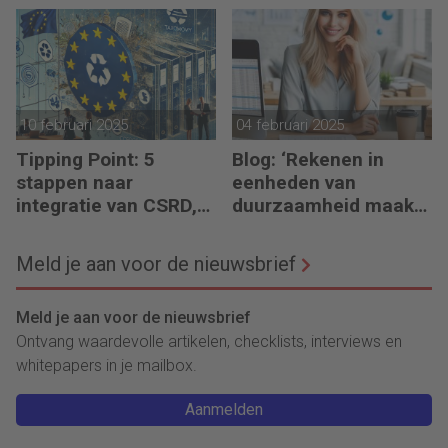
financiële planning?
financiering (om te
verduurzamen)
10 februari 2025
04 februari 2025
Tipping Point: 5
Blog: ‘Rekenen in
stappen naar
eenheden van
integratie van CSRD,
duurzaamheid maakt
CSDDD en Taxonomie
het verschil’
Meld je aan voor de nieuwsbrief
Meld je aan voor de nieuwsbrief
Ontvang waardevolle artikelen, checklists, interviews en
whitepapers in je mailbox.
Aanmelden