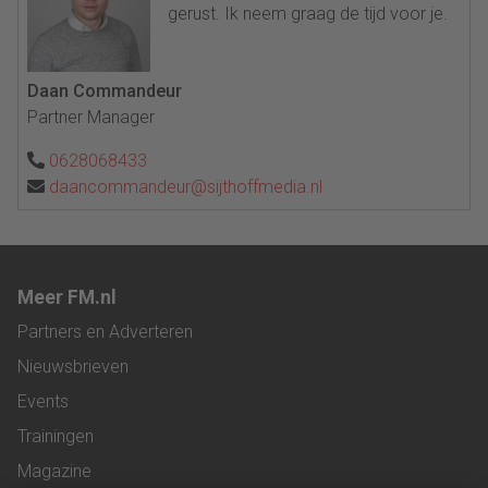
gerust. Ik neem graag de tijd voor je.
Daan Commandeur
Partner Manager
0628068433
daancommandeur@sijthoffmedia.nl
Meer FM.nl
Partners en Adverteren
Nieuwsbrieven
Events
Trainingen
Magazine