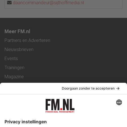
daancommandeur@sijthoffmedia.nl
Meer FM.nl
Partners en Adverteren
Nieuwsbrieven
Events
Trainingen
Magazine
Vacatures
Service & Contact
Contact
Over ons
Werken bij ons