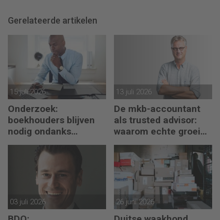
Gerelateerde artikelen
15 juli 2026
13 juli 2026
Onderzoek:
De mkb-accountant
boekhouders blijven
als trusted advisor:
nodig ondanks
waarom echte groei
boekhoudsoftware
begint met reflectie
03 juli 2026
26 juni 2026
BDO:
Duitse waakhond