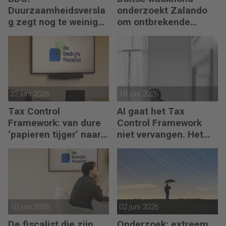
Duurzaamheidsversla
onderzoekt Zalando
g zegt nog te weinig
om ontbrekende
over waarde en risico’s
transactie in
jaarrekening
22 juni 2026
18 juni 2026
Tax Control
AI gaat het Tax
Framework: van dure
Control Framework
‘papieren tijger’ naar
niet vervangen. Het
digitaal stuurmiddel
maakt de fiscalist die
kan doorvragen alleen
maar belangrijker
10 juni 2026
02 juni 2026
De fiscalist die zijn
Onderzoek: extreem