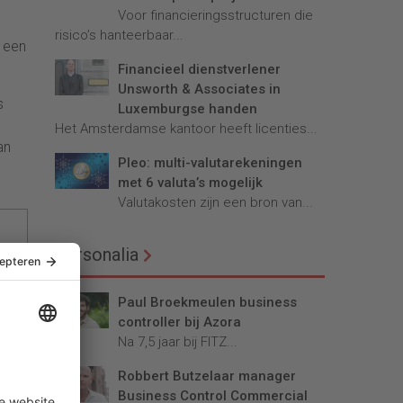
Voor financieringsstructuren die
risico’s hanteerbaar...
n een
Financieel dienstverlener
Unsworth & Associates in
s
Luxemburgse handen
Het Amsterdamse kantoor heeft licenties...
an
Pleo: multi-valutarekeningen
met 6 valuta’s mogelijk
Valutakosten zijn een bron van...
Personalia
Paul Broekmeulen business
controller bij Azora
Na 7,5 jaar bij FITZ...
Robbert Butzelaar manager
Business Control Commercial