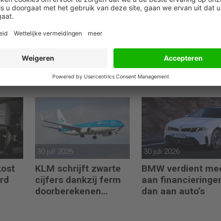
31 juli 2026
31 juli 2026
België
Jens Eck groeide
Fugro loopt 15
9
door tot Head of
miljoen euro winst
mlaag
Finance en zoekt een
mis door Iranoorl
nieuwe uitdaging
30 juli 2026
30 juli 2026
kost
KLM schrijft zwarte
BMW verdient me
ard
cijfers dankzij ferm
aan financieringe
doorberekenen
dan aan auto’s
hogere kosten