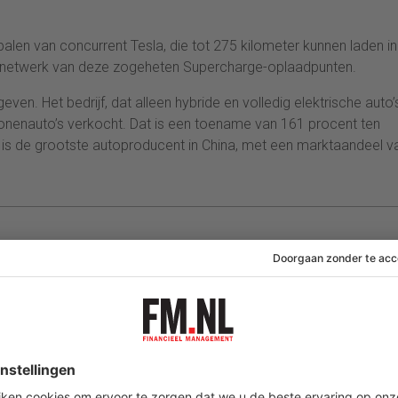
alen van concurrent Tesla, die tot 275 kilometer kunnen laden i
ter netwerk van deze zogeheten Supercharge-oplaadpunten.
en. Het bedrijf, dat alleen hybride en volledig elektrische auto’
nenauto’s verkocht. Dat is een toename van 161 procent ten
 is de grootste autoproducent in China, met een marktaandeel v