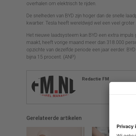
overhalen om elektrisch te rijden.
De snelheden van BYD zijn hoger dan de snelle laadp
kwartier. Tesla heeft wereldwijd wel een veel gro
Het nieuwe laadsysteem kan BYD een extra impuls gev
maakt, heeft vorige maand meer dan 318.000 perso
opzichte van dezelfde periode een jaar eerder. BYD
bijna 15 procent. (ANP)
Redactie FM
Gerelateerde artikelen