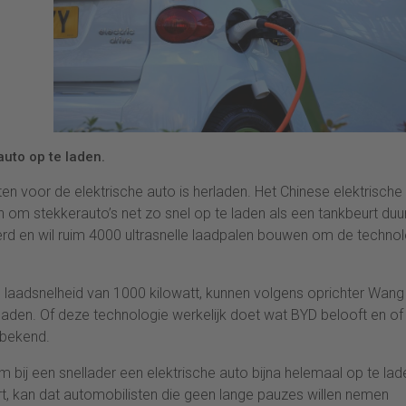
auto op te laden.
n voor de elektrische auto is herladen. Het Chinese elektrische
m stekkerauto’s net zo snel op te laden als een tankbeurt duur
erd en wil ruim 4000 ultrasnelle laadpalen bouwen om de techno
e laadsnelheid van 1000 kilowatt, kunnen volgens oprichter Wang
n laden. Of deze technologie werkelijk doet wat BYD belooft en of
nbekend.
 bij een snellader een elektrische auto bijna helemaal op te lad
rt, kan dat automobilisten die geen lange pauzes willen nemen