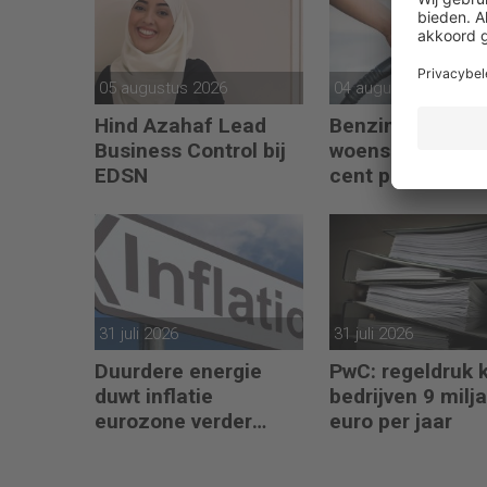
05 augustus 2026
04 augustus 2026
Hind Azahaf Lead
Benzineprijs in 
Business Control bij
woensdag ruim 
EDSN
cent per liter o
31 juli 2026
31 juli 2026
Duurdere energie
PwC: regeldruk 
duwt inflatie
bedrijven 9 milj
eurozone verder
euro per jaar
omhoog