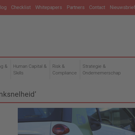
log
Checklist
Whitepapers
Partners
Contact
Nieuwsbrie
ng &
Human Capital &
Risk &
Strategie &
n
Skills
Compliance
Ondernemerschap
anksnelheid’