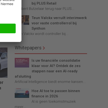
bij PLUS Retail
Robbert Butzelaar terug naar PLUS...
Teun Valckx verruilt interimwerk
voor vaste controllerrol bij
Synthon
Teun Valckx wordt controller bij...
og
Whitepapers
Is uw financiële consolidatie
klaar voor AI? Ontdek de zes
stappen naar een AI-ready
afsluiting
Artificial Intelligence biedt enorme kansen...
er
n
Hoe AI toe te passen binnen
finance in 2026
AI is geen toekomstmuziek
meer...