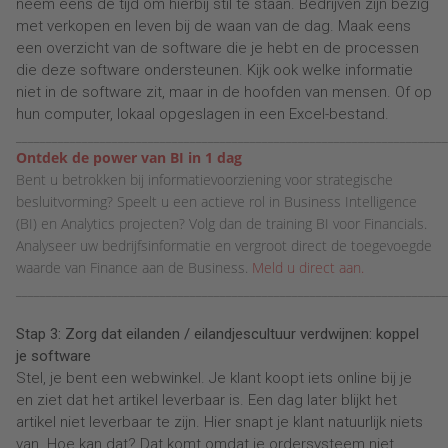
neem eens de tijd om hierbij stil te staan. Bedrijven zijn bezig
met verkopen en leven bij de waan van de dag. Maak eens
een overzicht van de software die je hebt en de processen
die deze software ondersteunen. Kijk ook welke informatie
niet in de software zit, maar in de hoofden van mensen. Of op
hun computer, lokaal opgeslagen in een Excel-bestand.
________________________________________________________________________
Ontdek de power van BI in 1 dag
Bent u betrokken bij informatievoorziening voor strategische
besluitvorming? Speelt u een actieve rol in Business Intelligence
(BI) en Analytics projecten? Volg dan de training BI voor Financials.
Analyseer uw bedrijfsinformatie en vergroot direct de toegevoegde
waarde van Finance aan de Business.
Meld u direct aan.
________________________________________________________________________
Stap 3: Zorg dat eilanden / eilandjescultuur verdwijnen: koppel
je software
Stel, je bent een webwinkel. Je klant koopt iets online bij je
en ziet dat het artikel leverbaar is. Een dag later blijkt het
artikel niet leverbaar te zijn. Hier snapt je klant natuurlijk niets
van. Hoe kan dat? Dat komt omdat je ordersysteem niet