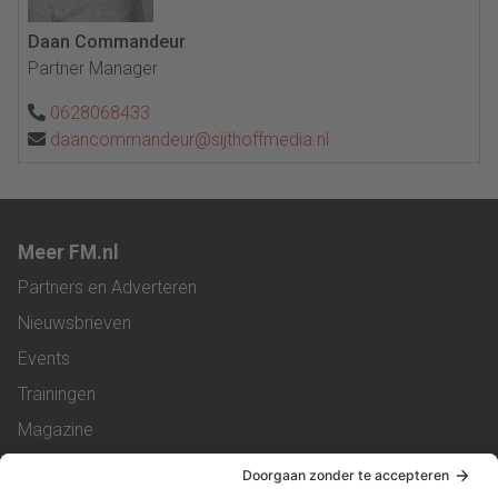
Daan Commandeur
Partner Manager
0628068433
daancommandeur@sijthoffmedia.nl
Meer FM.nl
Partners en Adverteren
Nieuwsbrieven
Events
Trainingen
Magazine
Vacatures