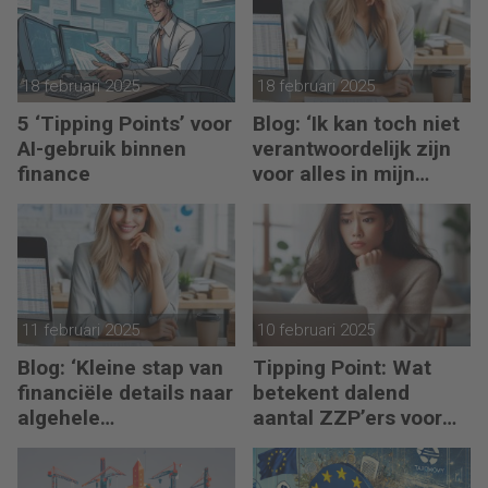
18 februari 2025
18 februari 2025
5 ‘Tipping Points’ voor
Blog: ‘Ik kan toch niet
AI-gebruik binnen
verantwoordelijk zijn
finance
voor alles in mijn
waardeketen?’
11 februari 2025
10 februari 2025
Blog: ‘Kleine stap van
Tipping Point: Wat
financiële details naar
betekent dalend
algehele
aantal ZZP’ers voor
duurzaamheid ‘
financiële planning?