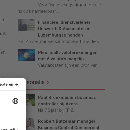
Voor financieringsstructuren die
risico’s hanteerbaar...
len
Financieel dienstverlener
Unsworth & Associates in
 is
Luxemburgse handen
Het Amsterdamse kantoor heeft licenties...
en.
Pleo: multi-valutarekeningen
met 6 valuta’s mogelijk
Valutakosten zijn een bron van...
mpt
Personalia
voor
Paul Broekmeulen business
controller bij Azora
r
Na 7,5 jaar bij FITZ...
Robbert Butzelaar manager
Business Control Commercial