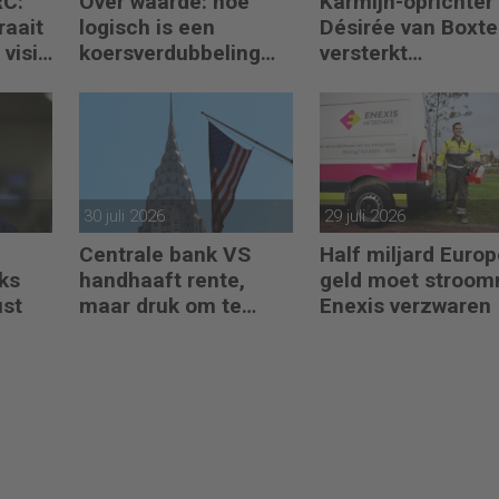
RC:
Over waarde: hoe
Karmijn-oprichter
raait
logisch is een
Désirée van Boxte
visie
koersverdubbeling
versterkt
eigenlijk?
partnerteam CFO
Capabel
30 juli 2026
29 juli 2026
Centrale bank VS
Half miljard Euro
ks
handhaaft rente,
geld moet stroom
ust
maar druk om te
Enexis verzwaren
verhogen neemt toe