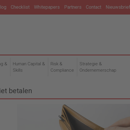
log
Checklist
Whitepapers
Partners
Contact
Nieuwsbrie
ng &
Human Capital &
Risk &
Strategie &
n
Skills
Compliance
Ondernemerschap
et betalen