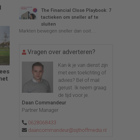
l
The Financial Close Playbook: 7
tactieken om sneller af te
sluiten
Markten bewegen sneller dan ooit....
Vragen over adverteren?
Kan ik je van dienst zijn
pees
met een toelichting of
net
advies? Bel of mail
gerust. Ik neem graag
de tijd voor je.
Daan Commandeur
Partner Manager
0628068433
daancommandeur@sijthoffmedia.nl