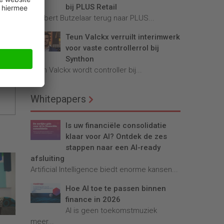
bij PLUS Retail
Robbert Butzelaar terug naar PLUS...
Teun Valckx verruilt interimwerk
voor vaste controllerrol bij
Synthon
Teun Valckx wordt controller bij...
Whitepapers
Is uw financiële consolidatie
klaar voor AI? Ontdek de zes
stappen naar een AI-ready
afsluiting
Artificial Intelligence biedt enorme kansen...
Hoe AI toe te passen binnen
finance in 2026
AI is geen toekomstmuziek
meer...