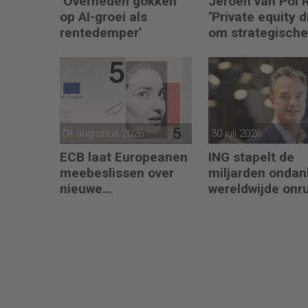
‘Overheden gokken
Jeroen van Pol 
op AI-groei als
‘Private equity d
rentedemper’
om strategische 
én operational
excellence’
04 augustus 2026
30 juli 2026
ECB laat Europeanen
ING stapelt de
meebeslissen over
miljarden ondan
nieuwe
wereldwijde onr
eurobankbiljetten