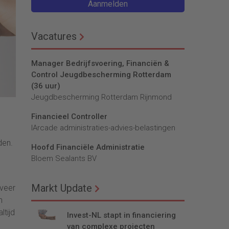
Aanmelden
Vacatures
Manager Bedrijfsvoering, Financiën &
Control Jeugdbescherming Rotterdam
(36 uur)
Jeugdbescherming Rotterdam Rijnmond
Financieel Controller
lArcade administraties-advies-belastingen
den.
Hoofd Financiële Administratie
Bloem Sealants BV
Markt Update
eveer
n
ltijd
Invest-NL stapt in financiering
van complexe projecten