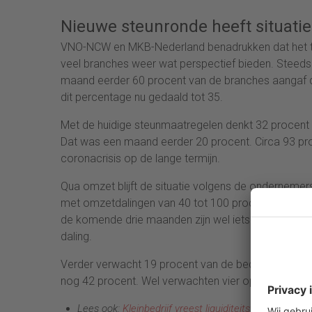
Nieuwe steunronde heeft situatie
VNO-NCW en MKB-Nederland benadrukken dat het 
veel branches weer wat perspectief bieden. Steeds
maand eerder 60 procent van de branches aangaf da
dit percentage nu gedaald tot 35.
Met de huidige steunmaatregelen denkt 32 procent 
Dat was een maand eerder 20 procent. Circa 93 pro
coronacrisis op de lange termijn.
Qua omzet blijft de situatie volgens de ondernemers
met omzetdalingen van 40 tot 100 procent en dat 
de komende drie maanden zijn wel iets gunstiger, 
daling.
Verder verwacht 19 procent van de bedrijven een s
nog 42 procent. Wel verwachten vier op de tien bed
Lees ook:
Kleinbedrijf vreest liquiditeitstekort