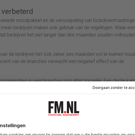
 verbeterd
tweede noodpakket en de versoepeling van lockdownmaatrege
 meer bedrijven maken ook gebruik van de regelingen. Waar een
t bedrijven het niet langer dan drie maanden zouden volhouden,
van de bedrijven het ook zeker zes maanden vol te kunnen houd
cent van de branches verwacht een negatief effect van de
organisaties in veel branches nog altijd zorgelijk. Een derde ka
is nauwelijks anders dan een maand geleden. De verwachtingen 
al voorziet ongeveer driekwart van de branches ook dan nog een
terke daling van de werkgelegenheid. Dat was een maand eerde
rijven een beperkte afname van het aantal banen.