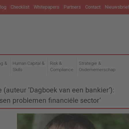
log
Checklist
Whitepapers
Partners
Contact
Nieuwsbrie
ng &
Human Capital &
Risk &
Strategie &
n
Skills
Compliance
Ondernemerschap
e (auteur ‘Dagboek van een bankier’):
sen problemen financiële sector’