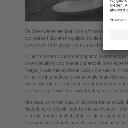
De Bree werkte vier jaar in de off-shore (de ‘belas
constateert dat om mogelijke problemen op tijd te 
geworden. ‘Het huidige interne en externe papieren t
Hij pleit daarom voor een intelligente e-watchdog 
zaken’ er uitpikt voor nader onderzoek door expert
‘Vergelijkbaar met systemen zoals die vaak al in 
binnen de internationale en nationale financiële se
meer controleren, laat staan voorkomen. Daar gaat h
complexe patroonherkenning toe te passen middels
Om deze vorm van toezicht te implementeren zijn de 
Nederlandsche Bank heeft tig mensen werken in Am
de problematiek. En hetzelfde probleem gaat de E.C
bijvoorbeeld ex-handelaren die weten hoe het er in d