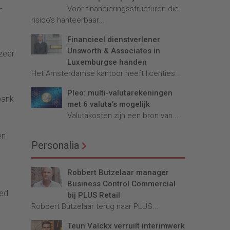
-
Voor financieringsstructuren die
risico’s hanteerbaar...
Financieel dienstverlener
n
Unsworth & Associates in
 zeer
Luxemburgse handen
Het Amsterdamse kantoor heeft licenties...
Pleo: multi-valutarekeningen
bank
met 6 valuta’s mogelijk
Valutakosten zijn een bron van...
en
Personalia
Robbert Butzelaar manager
Business Control Commercial
eed
bij PLUS Retail
Robbert Butzelaar terug naar PLUS...
Teun Valckx verruilt interimwerk