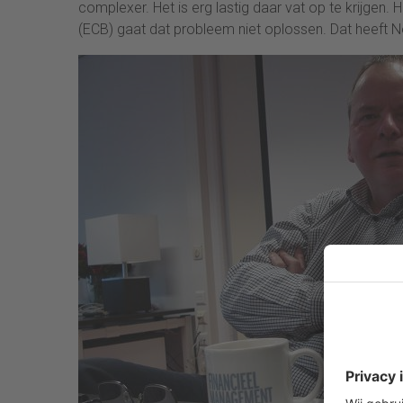
complexer. Het is erg lastig daar vat op te krijgen
(ECB) gaat dat probleem niet oplossen. Dat heeft Nout