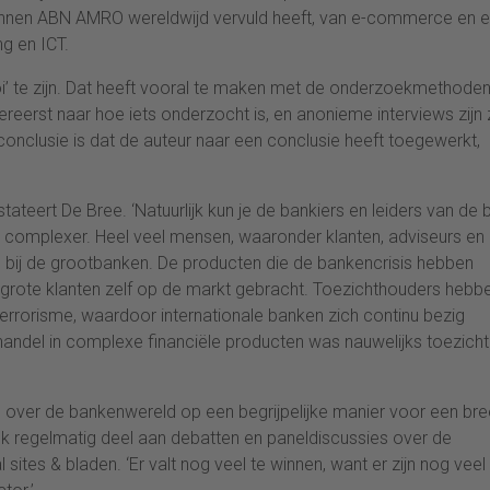
 binnen ABN AMRO wereldwijd vervuld heeft, van e-commerce en e
ng en ICT.
oi’ te zijn. Dat heeft vooral te maken met de onderzoekmethode
allereerst naar hoe iets onderzocht is, en anonieme interviews zijn
nclusie is dat de auteur naar een conclusie heeft toegewerkt,
tateert De Bree. ‘Natuurlijk kun je de bankiers en leiders van de 
l complexer. Heel veel mensen, waaronder klanten, adviseurs en
 bij de grootbanken. De producten die de bankencrisis hebben
 grote klanten zelf op de markt gebracht. Toezichthouders hebb
 terrorisme, waardoor internationale banken zich continu bezig
ndel in complexe financiële producten was nauwelijks toezicht
 over de bankenwereld op een begrijpelijke manier voor een br
ok regelmatig deel aan debatten en paneldiscussies over de
 sites & bladen. ‘Er valt nog veel te winnen, want er zijn nog veel