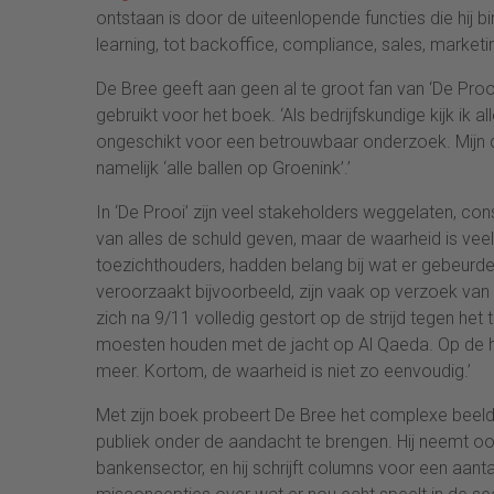
ontstaan is door de uiteenlopende functies die hij
learning, tot backoffice, compliance, sales, marketi
De Bree geeft aan geen al te groot fan van ‘De Pro
gebruikt voor het boek. ‘Als bedrijfskundige kijk ik 
ongeschikt voor een betrouwbaar onderzoek. Mijn co
namelijk ‘alle ballen op Groenink’.’
In ‘De Prooi’ zijn veel stakeholders weggelaten, cons
van alles de schuld geven, maar de waarheid is vee
toezichthouders, hadden belang bij wat er gebeurde
veroorzaakt bijvoorbeeld, zijn vaak op verzoek van
zich na 9/11 volledig gestort op de strijd tegen het
moesten houden met de jacht op Al Qaeda. Op de ha
meer. Kortom, de waarheid is niet zo eenvoudig.’
Met zijn boek probeert De Bree het complexe beeld
publiek onder de aandacht te brengen. Hij neemt o
bankensector, en hij schrijft columns voor een aantal