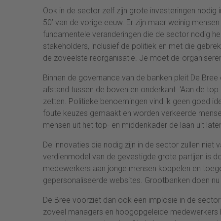
Ook in de sector zelf zijn grote investeringen nodig
50’ van de vorige eeuw. Er zijn maar weinig mensen
fundamentele veranderingen die de sector nodig hee
stakeholders, inclusief de politiek en met die gebre
de zoveelste reorganisatie. Je moet de-organiseren
Binnen de governance van de banken pleit De Bree 
afstand tussen de boven en onderkant. ‘Aan de to
zetten. Politieke benoemingen vind ik geen goed id
foute keuzes gemaakt en worden verkeerde mensen 
mensen uit het top- en middenkader de laan uit late
De innovaties die nodig zijn in de sector zullen nie
verdienmodel van de gevestigde grote partijen is
medewerkers aan jonge mensen koppelen en toege
gepersonaliseerde websites. Grootbanken doen nu a
De Bree voorziet dan ook een implosie in de sector
zoveel managers en hoogopgeleide medewerkers bij 