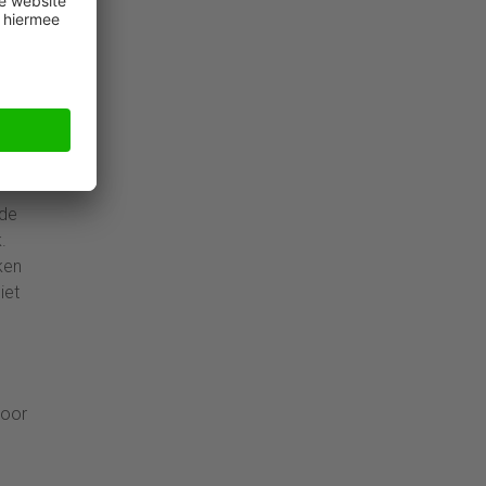
is
mde
.
ken
iet
voor