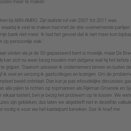
osten meer te maken.’
kken bij ABN AMRO. Zijn laatste rol van 2007 tot 2011 was
, waarbij ik veel te maken had met de drie overnemende partijen
ijn bank niet meer. Ik had het gevoel dat ik niet meer kon bijdr
n op persoonlijk vlak.’
aan vinden als je de 50 gepasseerd bent is moeilijk, maar De Bre
ij kan zich nu weer bezig houden met datgene wat hij het liefste
te grijpen. ‘Daarom adviseer ik ondernemers binnen en buiten d
ijf ik veel en verzorg ik gastcolleges en lezingen. Om de proble
ompleet beeld ontstaat. Dan kun je pas inhoudelijke discussies ga
n alle pijlen te richten op topmannen als Rijkman Groenink en S
r elkaar luistert, ben je bezig het probleem op te lossen. We wet
s zijn gebleken, dus laten we alsjeblieft niet in dezelfde valkui
oor nodig is voor we het kantelpunt bereiken. Dus Ik hoef me