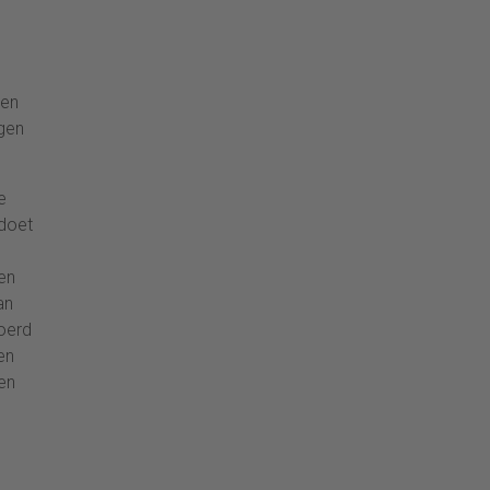
 en
agen
e
 doet
e
men
an
joerd
en
len