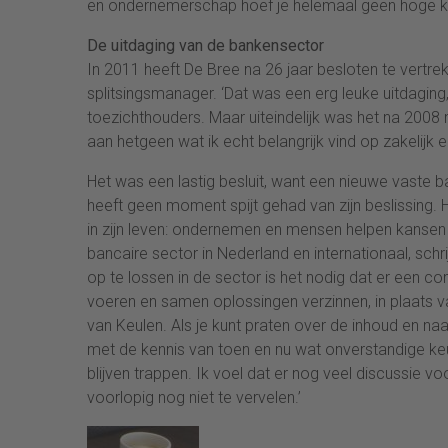
en ondernemerschap hoef je helemaal geen hoge k
De uitdaging van de bankensector
In 2011 heeft De Bree na 26 jaar besloten te vertre
splitsingsmanager. ‘Dat was een erg leuke uitdaging
toezichthouders. Maar uiteindelijk was het na 2008 m
aan hetgeen wat ik echt belangrijk vind op zakelijk e
Het was een lastig besluit, want een nieuwe vaste b
heeft geen moment spijt gehad van zijn beslissing. H
in zijn leven: ondernemen en mensen helpen kansen 
bancaire sector in Nederland en internationaal, schr
op te lossen in de sector is het nodig dat er een c
voeren en samen oplossingen verzinnen, in plaats va
van Keulen. Als je kunt praten over de inhoud en naa
met de kennis van toen en nu wat onverstandige keuze
blijven trappen. Ik voel dat er nog veel discussie v
voorlopig nog niet te vervelen.’