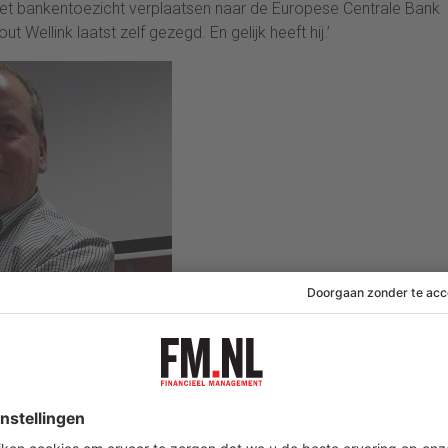
. Het bankentoezicht verplaatsen naar de Europese Centrale Bank
 Wellink laatst zelf gezegd. En gelijk heeft hij.’