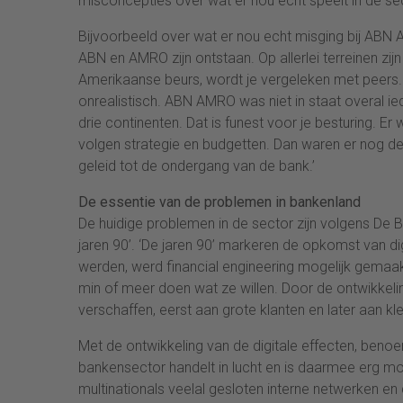
misconcepties over wat er nou echt speelt in de sec
Bijvoorbeeld over wat er nou echt misging bij ABN 
ABN en AMRO zijn ontstaan. Op allerlei terreinen zi
Amerikaanse beurs, wordt je vergeleken met peers.
onrealistisch. ABN AMRO was niet in staat overal ie
drie continenten. Dat is funest voor je besturing. E
volgen strategie en budgetten. Dan waren er nog d
geleid tot de ondergang van de bank.’
De essentie van de problemen in bankenland
De huidige problemen in de sector zijn volgens De B
jaren 90’. ‘De jaren 90’ markeren de opkomst van dig
werden, werd financial engineering mogelijk gemaak
min of meer doen wat ze willen. Door de ontwikkeli
verschaffen, eerst aan grote klanten en later aan kle
Met de ontwikkeling van de digitale effecten, beno
bankensector handelt in lucht en is daarmee erg moeil
multinationals veelal gesloten interne netwerken e