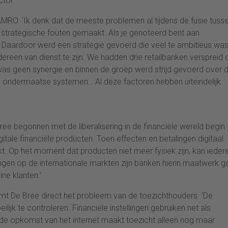
tor.’
AMRO. ‘Ik denk dat de meeste problemen al tijdens de fusie tuss
jn strategische fouten gemaakt. Als je genoteerd bent aan
 Daardoor werd een strategie gevoerd die veel te ambitieus wa
dereen van dienst te zijn. We hadden drie retailbanken verspreid 
r was geen synergie en binnen de groep werd strijd gevoerd over 
e ondermaatse systemen… Al deze factoren hebben uiteindelijk
ree begonnen met de liberalisering in de financiële wereld begin
itale financiële producten. Toen effecten en betalingen digitaal
t. Op het moment dat producten niet meer fysiek zijn, kan ieder
ngen op de internationale markten zijn banken hierin maatwerk g
ine klanten.’
emt De Bree direct het probleem van de toezichthouders. ‘De
ijk te controleren. Financiële instellingen gebruiken net als
n de opkomst van het internet maakt toezicht alleen nog maar