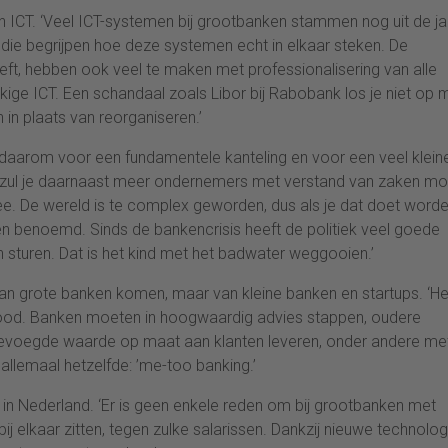
 in ICT. ‘Veel ICT-systemen bij grootbanken stammen nog uit de j
 die begrijpen hoe deze systemen echt in elkaar steken. De
ft, hebben ook veel te maken met professionalisering van alle
kkige ICT. Een schandaal zoals Libor bij Rabobank los je niet op 
 in plaats van reorganiseren.’
daarom voor een fundamentele kanteling en voor een veel klein
p zul je daarnaast meer ondernemers met verstand van zaken m
ee. De wereld is te complex geworden, dus als je dat doet worde
benoemd. Sinds de bankencrisis heeft de politiek veel goede
n sturen. Dat is het kind met het badwater weggooien.’
t van grote banken komen, maar van kleine banken en startups. ‘He
 dood. Banken moeten in hoogwaardig advies stappen, oudere
voegde waarde op maat aan klanten leveren, onder andere me
llemaal hetzelfde: ’me-too banking.’
 in Nederland. ‘Er is geen enkele reden om bij grootbanken met
elkaar zitten, tegen zulke salarissen. Dankzij nieuwe technolo