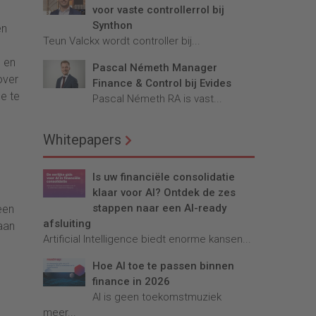
voor vaste controllerrol bij
Synthon
en
Teun Valckx wordt controller bij...
s en
Pascal Németh Manager
over
Finance & Control bij Evides
de te
Pascal Németh RA is vast...
Whitepapers
Is uw financiële consolidatie
klaar voor AI? Ontdek de zes
stappen naar een AI-ready
een
afsluiting
aan
Artificial Intelligence biedt enorme kansen...
Hoe AI toe te passen binnen
finance in 2026
AI is geen toekomstmuziek
meer...