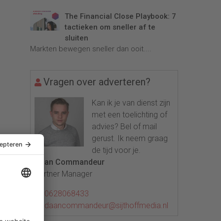
The Financial Close Playbook: 7
tactieken om sneller af te
sluiten
Markten bewegen sneller dan ooit....
Vragen over adverteren?
Kan ik je van dienst zijn
met een toelichting of
advies? Bel of mail
gerust. Ik neem graag
de tijd voor je.
Daan Commandeur
Partner Manager
0628068433
daancommandeur@sijthoffmedia.nl