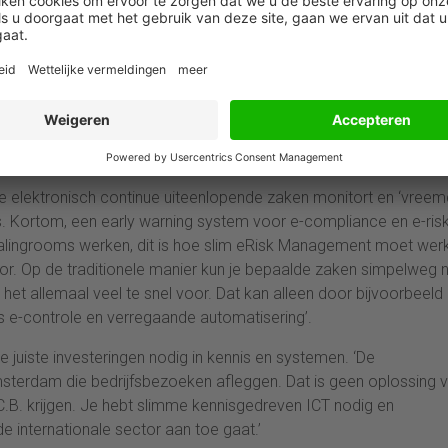
tingparadijzen’) en op de compliance afdeling van de bank en
herkennen lokale kennis en slimme automatisering onontbeerlijk 
oezicht op banken is niet meer van deze tijd.’
die elektronisch continue uiteenlopende zaken monitort en ‘vree
s. Kortom, een early warning system voor e-compliance en e-risk
dealingrooms werken, dit is hoe slim eRisk Management moet wer
ctor. Op de traditionele manier kun je bepaalde zaken simpelweg n
et allemaal veel te snel voor. Dat kan alleen door bijvoorbeeld
 e-controle en verregaande automatisering’.
juiste investeringen nodig in kennis en systemen. ‘De
sterdam die bedrijfsbezoeken afleggen. Dat is geen oplossing 
.B. krijgen. Je hebt slimme kennisgedreven ICT nodig en
e internationale sector aan toe gaat.’