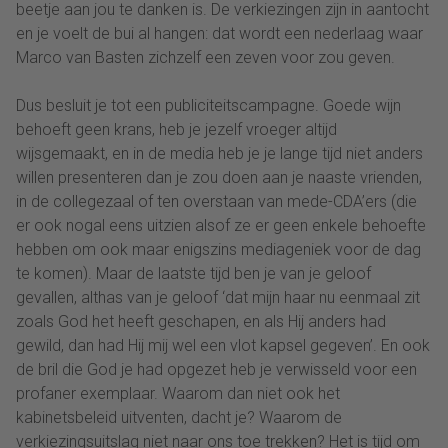
beetje aan jou te danken is. De verkiezingen zijn in aantocht
en je voelt de bui al hangen: dat wordt een nederlaag waar
Marco van Basten zichzelf een zeven voor zou geven.
Dus besluit je tot een publiciteitscampagne. Goede wijn
behoeft geen krans, heb je jezelf vroeger altijd
wijsgemaakt, en in de media heb je je lange tijd niet anders
willen presenteren dan je zou doen aan je naaste vrienden,
in de collegezaal of ten overstaan van mede-CDA’ers (die
er ook nogal eens uitzien alsof ze er geen enkele behoefte
hebben om ook maar enigszins mediageniek voor de dag
te komen). Maar de laatste tijd ben je van je geloof
gevallen, althas van je geloof ‘dat mijn haar nu eenmaal zit
zoals God het heeft geschapen, en als Hij anders had
gewild, dan had Hij mij wel een vlot kapsel gegeven’. En ook
de bril die God je had opgezet heb je verwisseld voor een
profaner exemplaar. Waarom dan niet ook het
kabinetsbeleid uitventen, dacht je? Waarom de
verkiezingsuitslag niet naar ons toe trekken? Het is tijd om