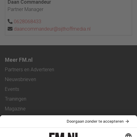
Daan Commandeur
Partner Manager
0628068433
daancommandeur@sijthoffmedia.nl
Meer FM.nl
Partners en Adverteren
Nieuwsbrieven
Events
Trainingen
Magazine
Vacatures
Service & Contact