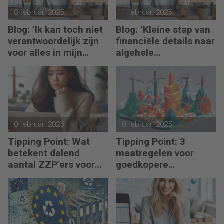
18 februari 2025
11 februari 2025
Blog: ‘Ik kan toch niet
Blog: ‘Kleine stap van
verantwoordelijk zijn
financiële details naar
voor alles in mijn
algehele
waardeketen?’
duurzaamheid ‘
10 februari 2025
10 februari 2025
Tipping Point: Wat
Tipping Point: 3
betekent dalend
maatregelen voor
aantal ZZP’ers voor
goedkopere
financiële planning?
financiering (om te
verduurzamen)