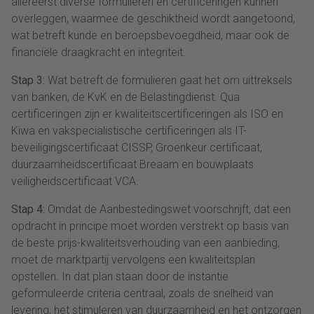
allereerst diverse formulieren en certificeringen kunnen
overleggen, waarmee de geschiktheid wordt aangetoond,
wat betreft kunde en beroepsbevoegdheid, maar ook de
financiële draagkracht en integriteit.
Stap 3:
Wat betreft de formulieren gaat het om uittreksels
van banken, de KvK en de Belastingdienst. Qua
certificeringen zijn er kwaliteitscertificeringen als ISO en
Kiwa en vakspecialistische certificeringen als IT-
beveiligingscertificaat CISSP, Groenkeur certificaat,
duurzaamheidscertificaat Breaam en bouwplaats
veiligheidscertificaat VCA.
Stap 4:
Omdat de Aanbestedingswet voorschrijft, dat een
opdracht in principe moet worden verstrekt op basis van
de beste prijs-kwaliteitsverhouding van een aanbieding,
moet de marktpartij vervolgens een kwaliteitsplan
opstellen. In dat plan staan door de instantie
geformuleerde criteria centraal, zoals de snelheid van
levering, het stimuleren van duurzaamheid en het ontzorgen