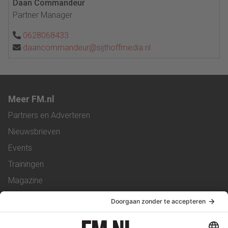
Daan Commandeur
Partner Manager
0628068433
daancommandeur@sijthoffmedia.nl
Meer FM.nl
Partners en Adverteren
Nieuwsbrieven
Events
Trainingen
Magazine
Vacatures
Service & Contact