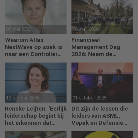
07 mei 2026
16 april 2026
Waarom Atlas
Financieel
NextWave op zoek is
Management Dag
naar een Controller
2026: Neem de
Group Finance
toekomst in eigen
hand
12 februari 2026
31 oktober 2025
Renske Leijten: ‘Eerlijk
Dit zijn de lessen die
leiderschap begint bij
leiders van ASML,
het erkennen dat
Vopak en Defensie
fouten maken erbij
toepassen in
hoort’
turbulente tijden