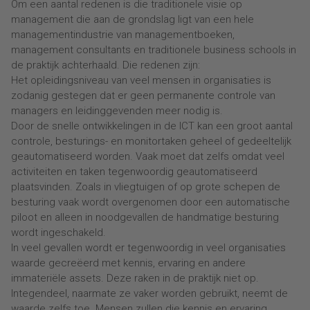
Om een aantal redenen is die traditionele visie op
management die aan de grondslag ligt van een hele
managementindustrie van managementboeken,
management consultants en traditionele business schools in
de praktijk achterhaald. Die redenen zijn:
Het opleidingsniveau van veel mensen in organisaties is
zodanig gestegen dat er geen permanente controle van
managers en leidinggevenden meer nodig is.
Door de snelle ontwikkelingen in de ICT kan een groot aantal
controle, besturings- en monitortaken geheel of gedeeltelijk
geautomatiseerd worden. Vaak moet dat zelfs omdat veel
activiteiten en taken tegenwoordig geautomatiseerd
plaatsvinden. Zoals in vliegtuigen of op grote schepen de
besturing vaak wordt overgenomen door een automatische
piloot en alleen in noodgevallen de handmatige besturing
wordt ingeschakeld.
In veel gevallen wordt er tegenwoordig in veel organisaties
waarde gecreëerd met kennis, ervaring en andere
immateriële assets. Deze raken in de praktijk niet op.
Integendeel, naarmate ze vaker worden gebruikt, neemt de
waarde zelfs toe. Mensen zullen die kennis en ervaring