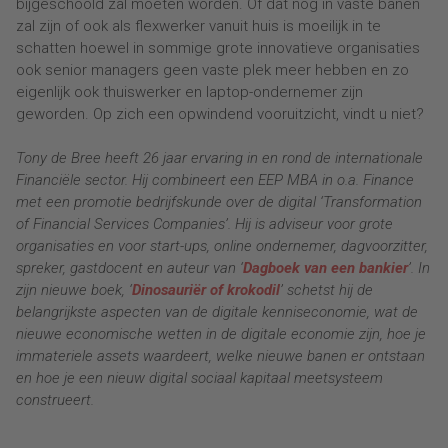
bijgeschoold zal moeten worden. Of dat nog in vaste banen
zal zijn of ook als flexwerker vanuit huis is moeilijk in te
schatten hoewel in sommige grote innovatieve organisaties
ook senior managers geen vaste plek meer hebben en zo
eigenlijk ook thuiswerker en laptop-ondernemer zijn
geworden. Op zich een opwindend vooruitzicht, vindt u niet?
Tony de Bree heeft 26 jaar ervaring in en rond de internationale
Financiële sector. Hij combineert een EEP MBA in o.a. Finance
met een promotie bedrijfskunde over de digital ‘Transformation
of Financial Services Companies’. Hij is adviseur voor grote
organisaties en voor start-ups, online ondernemer, dagvoorzitter,
spreker, gastdocent en auteur van ‘
Dagboek van een bankier
’. In
zijn nieuwe boek, ‘
Dinosauriër of krokodil
’ schetst hij de
belangrijkste aspecten van de digitale kenniseconomie, wat de
nieuwe economische wetten in de digitale economie zijn, hoe je
immateriele assets waardeert, welke nieuwe banen er ontstaan
en hoe je een nieuw digital sociaal kapitaal meetsysteem
construeert.