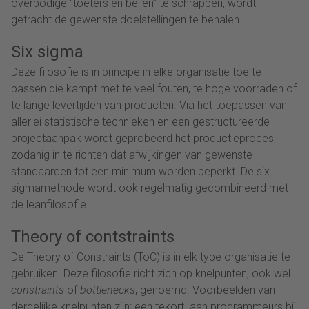
overbodige “toeters en bellen” te schrappen, wordt
getracht de gewenste doelstellingen te behalen.
Six sigma
Deze filosofie is in principe in elke organisatie toe te
passen die kampt met te veel fouten, te hoge voorraden of
te lange levertijden van producten. Via het toepassen van
allerlei statistische technieken en een gestructureerde
projectaanpak wordt geprobeerd het productieproces
zodanig in te richten dat afwijkingen van gewenste
standaarden tot een minimum worden beperkt. De six
sigmamethode wordt ook regelmatig gecombineerd met
de leanfilosofie.
Theory of contstraints
De Theory of Constraints (ToC) is in elk type organisatie te
gebruiken. Deze filosofie richt zich op knelpunten, ook wel
constraints
of
bottlenecks
, genoemd. Voorbeelden van
dergelijke knelpunten zijn: een tekort aan programmeurs bij