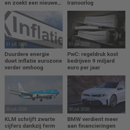
en zoekt een nieuwe
Iranoorlog
uitdaging
31 juli 2026
31 juli 2026
Duurdere energie
PwC: regeldruk kost
duwt inflatie eurozone
bedrijven 9 miljard
verder omhoog
euro per jaar
30 juli 2026
30 juli 2026
KLM schrijft zwarte
BMW verdient meer
cijfers dankzij ferm
aan financieringen