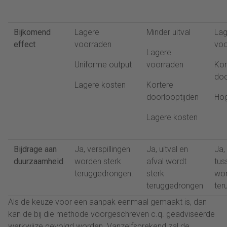
Bijkomend
Lagere
Minder uitval
Lag
effect
voorraden
voo
Lagere
Uniforme output
voorraden
Kor
doo
Lagere kosten
Kortere
doorlooptijden
Hog
Lagere kosten
Bijdrage aan
Ja, verspillingen
Ja, uitval en
Ja,
duurzaamheid
worden sterk
afval wordt
tus
teruggedrongen.
sterk
wor
teruggedrongen
ter
Als de keuze voor een aanpak eenmaal gemaakt is, dan
kan de bij die methode voorgeschreven c.q. geadviseerde
werkwijze gevolgd worden. Vanzelfsprekend zal de