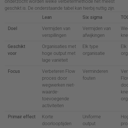
onderzocht worden welke verbetermethode het meest
geschikt is. De onderstaande tabel kan hierbij nuttig zijn.
Lean
Six sigma
TO
Doel
Vermijden van
Vermijden van
We
verspillingen
afwijkingen
kne
Geschikt
Organisaties met
Elk type
Elk
voor
hoge output met
organisatie
org
lage variëteit
Focus
Verbeteren Flow
Verminderen
Ver
proces door
fouten
Flo
wegwerken niet-
do
waarde-
kne
toevoegende
org
activiteiten
Primair effect
Korte
Uniforme
Ho
doorlooptijden
output
pro