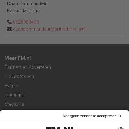
Daan Commandeur
Partner Manager
0628068433
daancommandeur@sijthoffmedia.nl
Meer FM.nl
Partners en Adverteren
Nieuwsbrieven
Events
Trainingen
Magazine
Vacatures
Service & Contact