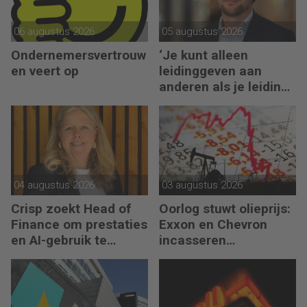
06 augustus 2026
05 augustus 2026
Ondernemersvertrouw
‘Je kunt alleen
en veert op
leidinggeven aan
anderen als je leiding
kunt geven aan jezelf’
04 augustus 2026
03 augustus 2026
Crisp zoekt Head of
Oorlog stuwt olieprijs:
Finance om prestaties
Exxon en Chevron
en AI-gebruik te
incasseren
versnellen
miljardenwinsten