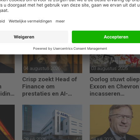
04 augustus 2026
03 augustus 2026
Crisp zoekt Head of
Oorlog stuwt oliepr
n
Finance om
Exxon en Chevron
eiding
prestaties en AI-
incasseren
gebruik te versnellen
miljardenwinsten
28 juli 2026
24 juli 2026