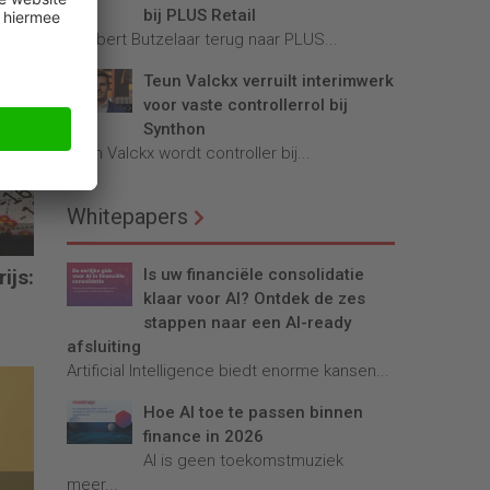
bij PLUS Retail
Robbert Butzelaar terug naar PLUS...
Teun Valckx verruilt interimwerk
voor vaste controllerrol bij
Synthon
Teun Valckx wordt controller bij...
Whitepapers
Is uw financiële consolidatie
ijs:
klaar voor AI? Ontdek de zes
stappen naar een AI-ready
afsluiting
Artificial Intelligence biedt enorme kansen...
Hoe AI toe te passen binnen
finance in 2026
AI is geen toekomstmuziek
meer...