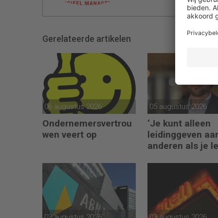
Gerelateerde artikelen
06 augustus 2026
05 augustus 2026
Ondernemersvertrou
‘Je kunt alleen
wen veert op
leidinggeven aa
anderen als je l
kunt geven aan
jezelf’
03 augustus 2026
03 augustus 2026