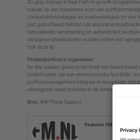
Zo ging Unilever in haar Path to growth-programma 
reactie op een bewustere inzet van portfoliomana
consumentenonbegrip en overheidsregels tot een fors
juist geprofiteerd hebben van assortimentsuitbreid
rationalisatie, versimpeling en authenticiteit; bedrij
winstgevendheidsdoelen worden echter niet aangepa
ook deze lijn.
Productportfolio’s organiseren
De drie auteurs geven in het boek een breed beeld va
onderhouden van een winnend productportfolio. Volge
portfoliomanagement integraal te benaderen. Het e
uiteengezet naast inzichten in de winstgevendheid 
Bron:
ANP Press Support
Redactie FM