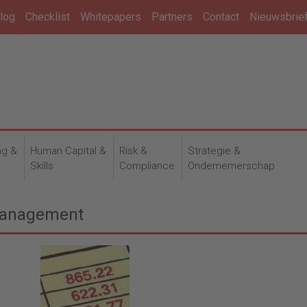
log
Checklist
Whitepapers
Partners
Contact
Nieuwsbrie
ng &
Human Capital &
Risk &
Strategie &
n
Skills
Compliance
Ondernemerschap
omanagement