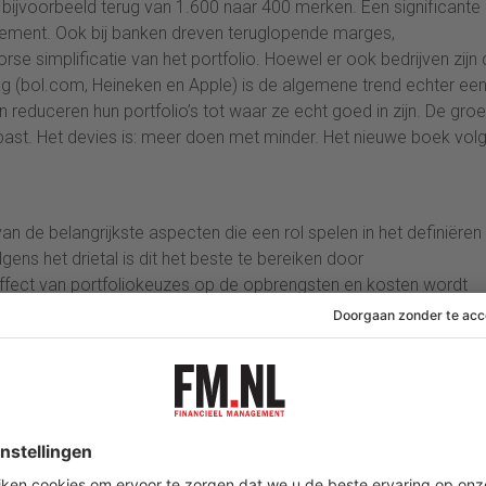
bijvoorbeeld terug van 1.600 naar 400 merken. Een significante
gement. Ook bij banken dreven teruglopende marges,
e simplificatie van het portfolio. Hoewel er ook bedrijven zijn 
ing (bol.com, Heineken en Apple) is de algemene trend echter ee
ven reduceren hun portfolio’s tot waar ze echt goed in zijn. De groe
st. Het devies is: meer doen met minder. Het nieuwe boek volg
n de belangrijkste aspecten die een rol spelen in het definiëren
ns het drietal is dit het beste te bereiken door
ffect van portfoliokeuzes op de opbrengsten en kosten wordt
van producten en klanten.