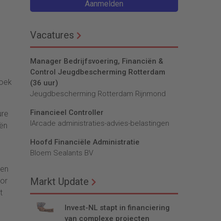
Aanmelden
Vacatures
Manager Bedrijfsvoering, Financiën &
Control Jeugdbescherming Rotterdam
boek
(36 uur)
Jeugdbescherming Rotterdam Rijnmond
Financieel Controller
ure
lArcade administraties-advies-belastingen
eën
Hoofd Financiële Administratie
Bloem Sealants BV
ten
Markt Update
oor
t
Invest-NL stapt in financiering
van complexe projecten