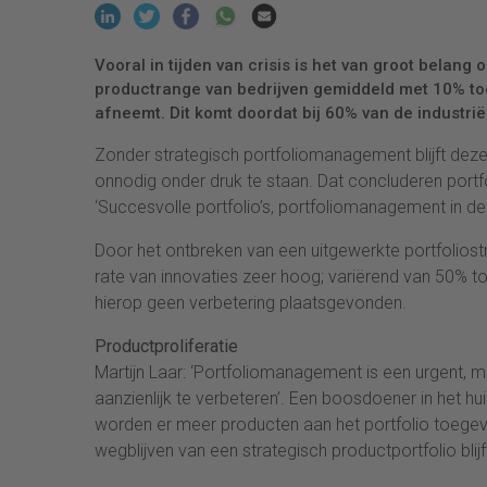
Vooral in tijden van crisis is het van groot belang 
productrange van bedrijven gemiddeld met 10% toe
afneemt. Dit komt doordat bij 60% van de industrië
Zonder strategisch portfoliomanagement blijft deze 
onnodig onder druk te staan. Dat concluderen portf
‘Succesvolle portfolio’s, portfoliomanagement in de p
Door het ontbreken van een uitgewerkte portfoliostr
rate van innovaties zeer hoog; variërend van 50% tot
hierop geen verbetering plaatsgevonden.
Productproliferatie
Martijn Laar: ‘Portfoliomanagement is een urgent, 
aanzienlijk te verbeteren’. Een boosdoener in het h
worden er meer producten aan het portfolio toegev
wegblijven van een strategisch productportfolio bli