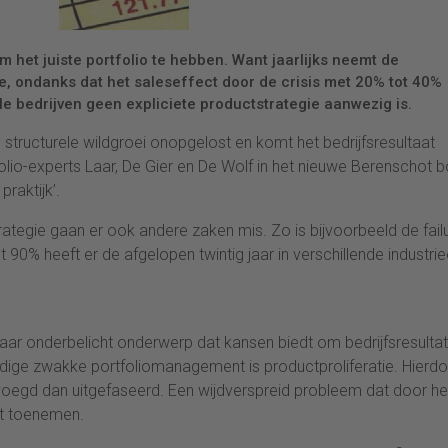
om het juiste portfolio te hebben. Want jaarlijks neemt de
, ondanks dat het saleseffect door de crisis met 20% tot 40%
le bedrijven geen expliciete productstrategie aanwezig is.
structurele wildgroei onopgelost en komt het bedrijfsresultaat
olio-experts Laar, De Gier en De Wolf in het nieuwe Berenschot 
raktijk’.
ategie gaan er ook andere zaken mis. Zo is bijvoorbeeld de fail
 90% heeft er de afgelopen twintig jaar in verschillende industri
maar onderbelicht onderwerp dat kansen biedt om bedrijfsresulta
uidige zwakke portfoliomanagement is productproliferatie. Hierd
oegd dan uitgefaseerd. Een wijdverspreid probleem dat door he
jft toenemen.