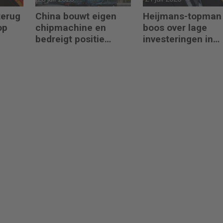
terug
China bouwt eigen
Heijmans-topman
op
chipmachine en
boos over lage
bedreigt positie
investeringen in
ASML
infrastructuur