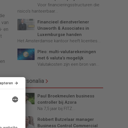
Voor financieringsstructuren die
risico’s hanteerbaar...
die
Financieel dienstverlener
n van
Unsworth & Associates in
i- en
Luxemburgse handen
t
Het Amsterdamse kantoor heeft licenties...
Pleo: multi-valutarekeningen
met 6 valuta’s mogelijk
 en
Valutakosten zijn een bron van...
Personalia
Paul Broekmeulen business
controller bij Azora
Na 7,5 jaar bij FITZ...
Robbert Butzelaar manager
Business Control Commercial