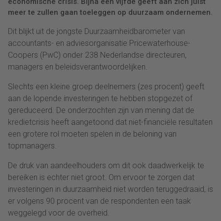
economische crisis. Bijna een vijfde geeft aan zich juist
meer te zullen gaan toeleggen op duurzaam ondernemen.
Dit blijkt uit de jongste Duurzaamheidbarometer van
accountants- en adviesorganisatie Pricewaterhouse-
Coopers (PwC) onder 238 Nederlandse directeuren,
managers en beleidsverantwoordelijken.
Slechts een kleine groep deelnemers (zes procent) geeft
aan de lopende investeringen te hebben stopgezet of
gereduceerd. De onderzochten zijn van mening dat de
kredietcrisis heeft aangetoond dat niet-financiële resultaten
een grotere rol moeten spelen in de beloning van
topmanagers.
De druk van aandeelhouders om dit ook daadwerkelijk te
bereiken is echter niet groot. Om ervoor te zorgen dat
investeringen in duurzaamheid niet worden teruggedraaid, is
er volgens 90 procent van de respondenten een taak
weggelegd voor de overheid.