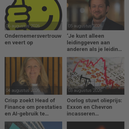
06 augustus 2026
05 augustus 2026
Ondernemersvertrouw
‘Je kunt alleen
en veert op
leidinggeven aan
anderen als je leiding
kunt geven aan jezelf’
04 augustus 2026
03 augustus 2026
Crisp zoekt Head of
Oorlog stuwt olieprijs:
Finance om prestaties
Exxon en Chevron
en AI-gebruik te
incasseren
versnellen
miljardenwinsten