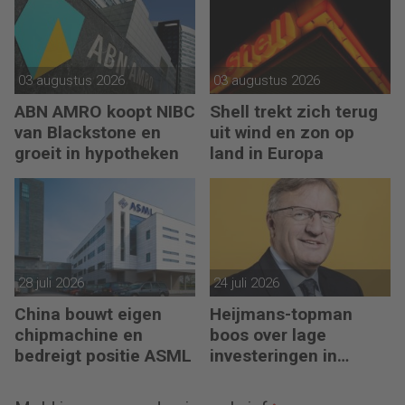
03 augustus 2026
03 augustus 2026
ABN AMRO koopt NIBC
Shell trekt zich terug
van Blackstone en
uit wind en zon op
groeit in hypotheken
land in Europa
28 juli 2026
24 juli 2026
China bouwt eigen
Heijmans-topman
chipmachine en
boos over lage
bedreigt positie ASML
investeringen in
infrastructuur