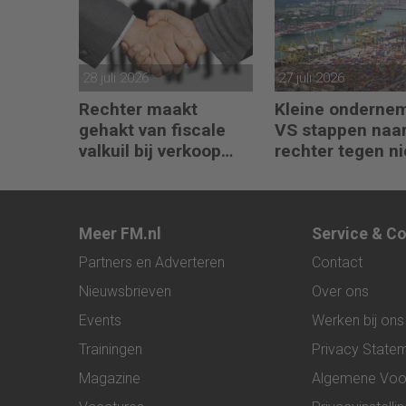
28 juli 2026
27 juli 2026
Rechter maakt
Kleine onderne
gehakt van fiscale
VS stappen naar
valkuil bij verkoop
rechter tegen n
aandelen door
importheffingen
oprichters
Meer FM.nl
Service & C
Partners en Adverteren
Contact
Nieuwsbrieven
Over ons
Events
Werken bij ons
Trainingen
Privacy State
Magazine
Algemene Voo