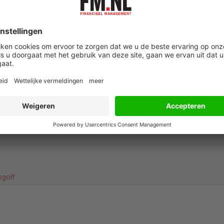
t zijn economisch model gebouwd op zeer goedkope
 naar China”, zei Lagarde in een interview met La Tribune Dima
conomie beïnvloedt de groeivooruitzichten voor de gehele regio
nds product (bbp), de maatstaf voor economische groei, in het
krompen. Voor het hele jaar zou zelfs sprake kunnen zijn van een
sgolf