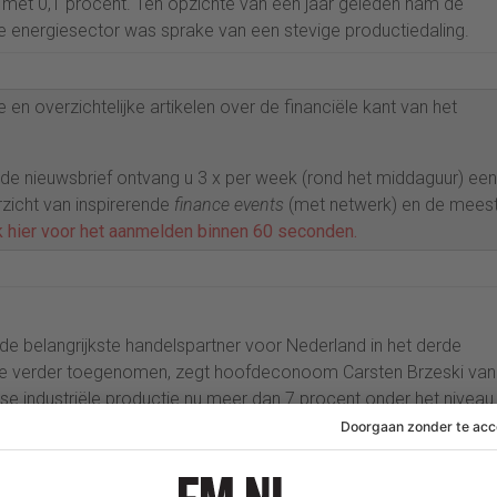
met 0,1 procent. Ten opzichte van een jaar geleden nam de
e energiesector was sprake van een stevige productiedaling.
 en overzichtelijke artikelen over de financiële kant van het
p de nieuwsbrief ontvang u 3 x per week (rond het middaguur) een
rzicht van inspirerende
finance events
(met netwerk) en de mees
k hier voor het aanmelden binnen 60 seconden.
e belangrijkste handelspartner voor Nederland in het derde
rmee verder toegenomen, zegt hoofdeconoom Carsten Brzeski va
itse industriële productie nu meer dan 7 procent onder het niveau
d dat de Duitse export in augustus sterker dan verwacht is
rale Bank (ECB), erkende onlangs ook dat de zwakte van de Duits