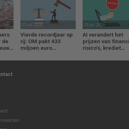
27 juli 2026
23 juli 2026
mers
Vierde recordjaar op
AI verandert het
 de
rij: OM pakt 433
prijzen van financ
ieuwe
miljoen euro
risico’s, krediet
crimineel geld af
verstrekken en
reacties op crises
ontact
ment
rwaarden