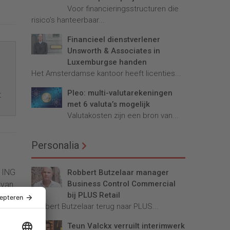
Voor financieringsstructuren die
risico’s hanteerbaar...
Financieel dienstverlener
Unsworth & Associates in
Luxemburgse handen
Het Amsterdamse kantoor heeft licenties...
Pleo: multi-valutarekeningen
t
met 6 valuta’s mogelijk
Valutakosten zijn een bron van...
Personalia
n ING
Robbert Butzelaar manager
Business Control Commercial
 van
bij PLUS Retail
Robbert Butzelaar terug naar PLUS...
Teun Valckx verruilt interimwerk
e