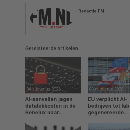
Redactie FM
Gerelateerde artikelen
04 augustus 2026
03 augustus 2026
AI-aanvallen jagen
EU verplicht AI-
datalekkosten in de
bedrijven tot lab
Benelux naar
gegenereerde
recordhoogte
content