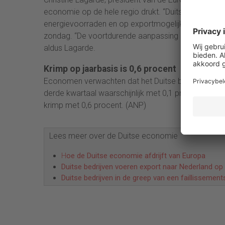
economie op de hele regio drukt. “Duitsland heef
energievoorraden en op exportmogelijkheden, vooral
zondag. “De voortdurende aanpassing in de Duitse e
aldus Lagarde.
Krimp op jaarbasis is 0,6 procent
Economen verwachten dat het Duitse bruto binnenla
derde kwartaal waarschijnlijk met 0,1 procent is ge
krimp met 0,6 procent. (ANP)
Lees meer over de Duitse economie
H
oe de Duitse economie afdrijft van Europa
Duitse bedrijven voeren export naar Nederland op
Duitse bedrijven in de greep van een faillissement