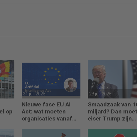
31 juli 2026
28 juli 2026
Nieuwe fase EU AI
Smaadzaak van 1
el op
Act: wat moeten
miljard? Dan moe
organisaties vanaf
eiser Trump zijn
augustus 2026
boeken laten zien
regelen?