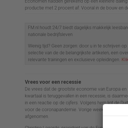
Economen hadden gerekend op een kleinere daling 
productie met 2 procent af. Vooral in de bouw en d
FM.nl houdt 24/7 biedt dagelijks makkelijk leesbare
nationale bedrijfsleven.
Weinig tijd? Geen zorgen: door u in te schrijven o
selectie van de de belangrijkste artikelen, een ove
relevante trainingen en exclusieve opleidingen.
Kli
Vrees voor een recessie
De vrees dat de grootste economie van Europa en d
kwartaal is teruggevallen in een recessie, is daa
in een reactie op de cijfers. Volgens hem ligt de Du
voor de coronapandemie. Vorige week werd al beken
afgenomen.
Christine Lagarde, president van de Europese Cent