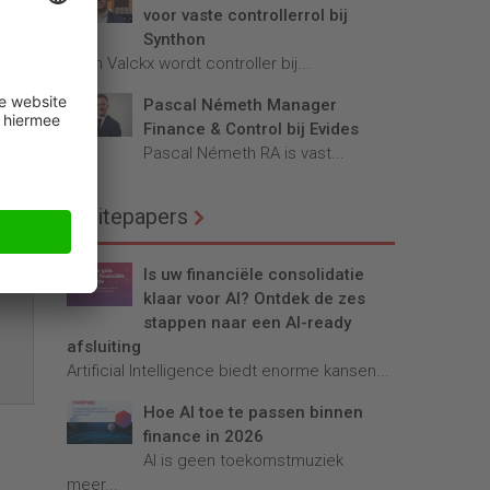
voor vaste controllerrol bij
Synthon
nche
Teun Valckx wordt controller bij...
”,
Pascal Németh Manager
Finance & Control bij Evides
Pascal Németh RA is vast...
Whitepapers
Is uw financiële consolidatie
klaar voor AI? Ontdek de zes
stappen naar een AI-ready
afsluiting
Artificial Intelligence biedt enorme kansen...
Hoe AI toe te passen binnen
finance in 2026
AI is geen toekomstmuziek
meer...