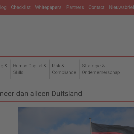
log
Checklist
Whitepapers
Partners
Contact
Nieuwsbrie
ng &
Human Capital &
Risk &
Strategie &
n
Skills
Compliance
Ondernemerschap
meer dan alleen Duitsland