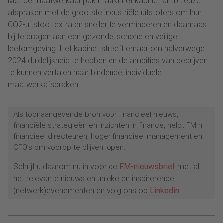
Met de maatwerkaanpak maakt het kabinet ambitieuze
afspraken met de grootste industriële uitstoters om hun
CO2-uitstoot extra en sneller te verminderen en daarnaast
bij te dragen aan een gezonde, schone en veilige
leefomgeving. Het kabinet streeft ernaar om halverwege
2024 duidelijkheid te hebben en de ambities van bedrijven
te kunnen vertalen naar bindende, individuele
maatwerkafspraken.
Als toonaangevende bron voor financieel nieuws,
financiële strategieën en inzichten in finance, helpt FM.nl
financieel directeuren, hoger financieel management en
CFO’s om voorop te blijven lopen.
Schrijf u daarom nu in voor de
FM-nieuwsbrief
met al
het relevante nieuws en unieke en inspirerende
(netwerk)evenementen en volg ons op
Linkedin
.