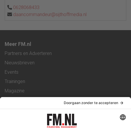
0628068433
daancommandeur@sijthoffmedia.nl
Meer FM.nl
Partners en Adverteren
Nieuwsbrieven
Events
Trainingen
Magazine
Vacatures
Service & Contact
Contact
Over ons