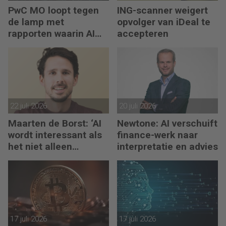
PwC MO loopt tegen
ING-scanner weigert
de lamp met
opvolger van iDeal te
rapporten waarin AI
accepteren
erop los liegt
22 juli 2026
20 juli 2026
Maarten de Borst: ‘AI
Newtone: AI verschuift
wordt interessant als
finance-werk naar
het niet alleen
interpretatie en advies
meedenkt, maar ook
bouwt’
17 juli 2026
17 juli 2026