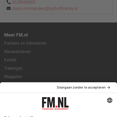
0628068433
daancommandeur@sijthoffmedia.nl
Meer FM.nl
Partners en Adverteren
Nieuwsbrieven
Events
Trainingen
Magazine
Vacatures
Service & Contact
Contact
Over ons