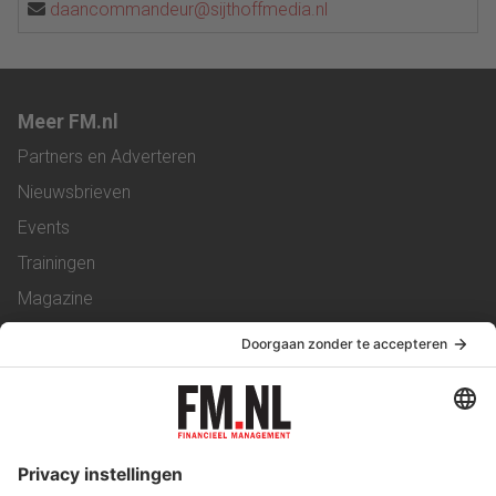
daancommandeur@sijthoffmedia.nl
Meer FM.nl
Partners en Adverteren
Nieuwsbrieven
Events
Trainingen
Magazine
Vacatures
Service & Contact
Contact
Over ons
Werken bij ons