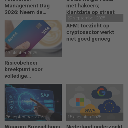
Management Dag
met hakcers;
2026: Neem de
klantdata op straat
toekomst in eigen
29 september 2025
hand
AFM: toezicht op
cryptosector werkt
niet goed genoeg
17 oktober 2025
Risicobeheer
breekpunt voor
volledige
bankvergunning
Revolut
26 september 2025
15 augustus 2025
Waarom Brussel boos
Nederland onderzoekt