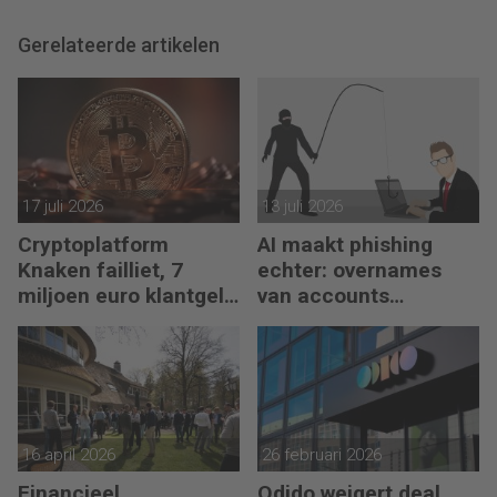
Gerelateerde artikelen
17 juli 2026
13 juli 2026
Cryptoplatform
AI maakt phishing
Knaken failliet, 7
echter: overnames
miljoen euro klantgeld
van accounts
ontbreekt
schieten omhoog
16 april 2026
26 februari 2026
Financieel
Odido weigert deal