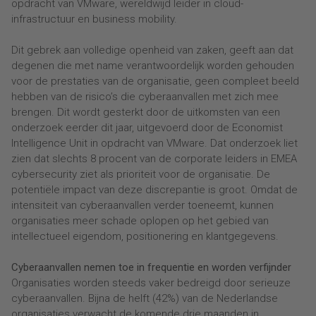
opdracht van VMware, wereldwijd leider in cloud-
infrastructuur en business mobility.
Dit gebrek aan volledige openheid van zaken, geeft aan dat
degenen die met name verantwoordelijk worden gehouden
voor de prestaties van de organisatie, geen compleet beeld
hebben van de risico’s die cyberaanvallen met zich mee
brengen. Dit wordt gesterkt door de uitkomsten van een
onderzoek eerder dit jaar, uitgevoerd door de Economist
Intelligence Unit in opdracht van VMware. Dat onderzoek liet
zien dat slechts 8 procent van de corporate leiders in EMEA
cybersecurity ziet als prioriteit voor de organisatie. De
potentiële impact van deze discrepantie is groot. Omdat de
intensiteit van cyberaanvallen verder toeneemt, kunnen
organisaties meer schade oplopen op het gebied van
intellectueel eigendom, positionering en klantgegevens.
Cyberaanvallen nemen toe in frequentie en worden verfijnder
Organisaties worden steeds vaker bedreigd door serieuze
cyberaanvallen. Bijna de helft (42%) van de Nederlandse
organisaties verwacht de komende drie maanden in