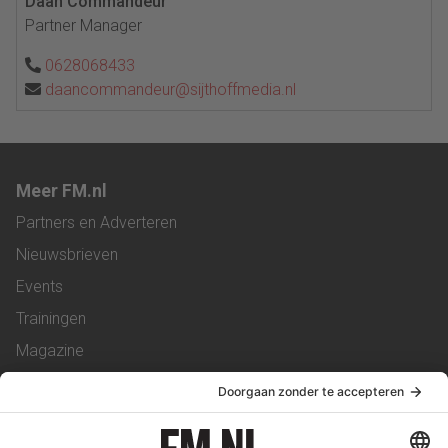
Daan Commandeur
Partner Manager
0628068433
daancommandeur@sijthoffmedia.nl
Meer FM.nl
Partners en Adverteren
Nieuwsbrieven
Events
Trainingen
Magazine
Vacatures
Service & Contact
Contact