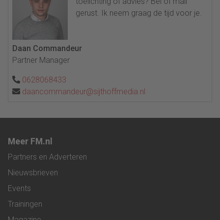
toelichting of advies? Bel of mail
gerust. Ik neem graag de tijd voor je.
Daan Commandeur
Partner Manager
0628068433
daancommandeur@sijthoffmedia.nl
Meer FM.nl
Partners en Adverteren
Nieuwsbrieven
Events
Trainingen
Magazine