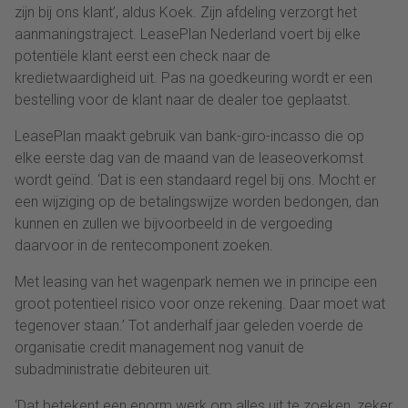
zijn bij ons klant’, aldus Koek. Zijn afdeling verzorgt het
aanmaningstraject. LeasePlan Nederland voert bij elke
potentiële klant eerst een check naar de
kredietwaardigheid uit. Pas na goedkeuring wordt er een
bestelling voor de klant naar de dealer toe geplaatst.
LeasePlan maakt gebruik van bank-giro-incasso die op
elke eerste dag van de maand van de leaseoverkomst
wordt geïnd. ‘Dat is een standaard regel bij ons. Mocht er
een wijziging op de betalingswijze worden bedongen, dan
kunnen en zullen we bijvoorbeeld in de vergoeding
daarvoor in de rentecomponent zoeken.
Met leasing van het wagenpark nemen we in principe een
groot potentieel risico voor onze rekening. Daar moet wat
tegenover staan.’ Tot anderhalf jaar geleden voerde de
organisatie credit management nog vanuit de
subadministratie debiteuren uit.
‘Dat betekent een enorm werk om alles uit te zoeken, zeker