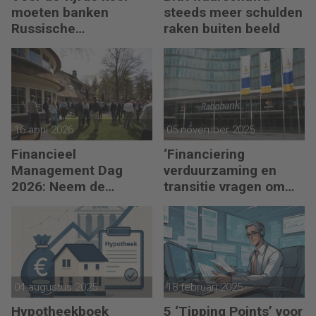
moeten banken
steeds meer schulden
Russische
raken buiten beeld
bankgegoeden
melden
16 april 2026
05 november 2025
Financieel
‘Financiering
Management Dag
verduurzaming en
2026: Neem de
transitie vragen om
toekomst in eigen
minder regels’
hand
04 augustus 2025
18 februari 2025
Hypotheekboek
5 ‘Tipping Points’ voor