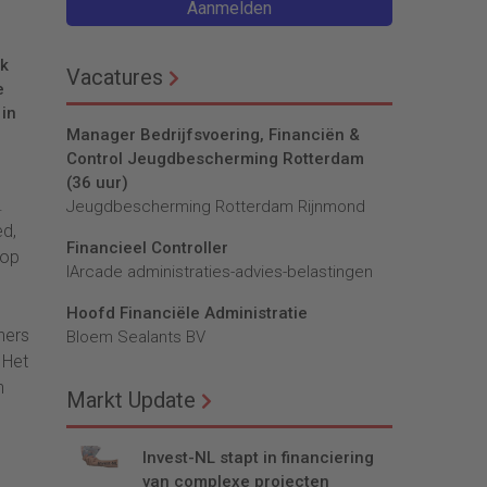
Aanmelden
rk
Vacatures
e
 in
Manager Bedrijfsvoering, Financiën &
Control Jeugdbescherming Rotterdam
(36 uur)
.
Jeugdbescherming Rotterdam Rijnmond
ed,
Financieel Controller
 op
lArcade administraties-advies-belastingen
Hoofd Financiële Administratie
ners
Bloem Sealants BV
 Het
n
Markt Update
Invest-NL stapt in financiering
van complexe projecten