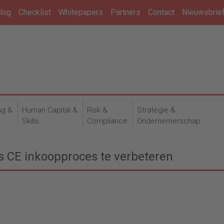
log
Checklist
Whitepapers
Partners
Contact
Nieuwsbrie
ng &
Human Capital &
Risk &
Strategie &
n
Skills
Compliance
Ondernemerschap
ps CE inkoopproces te verbeteren