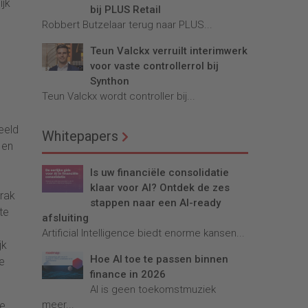
ijk
bij PLUS Retail
Robbert Butzelaar terug naar PLUS...
Teun Valckx verruilt interimwerk
voor vaste controllerrol bij
Synthon
Teun Valckx wordt controller bij...
eeld
Whitepapers
 en
Is uw financiële consolidatie
klaar voor AI? Ontdek de zes
brak
stappen naar een AI-ready
te
afsluiting
Artificial Intelligence biedt enorme kansen...
jk
Hoe AI toe te passen binnen
e
finance in 2026
AI is geen toekomstmuziek
meer...
De