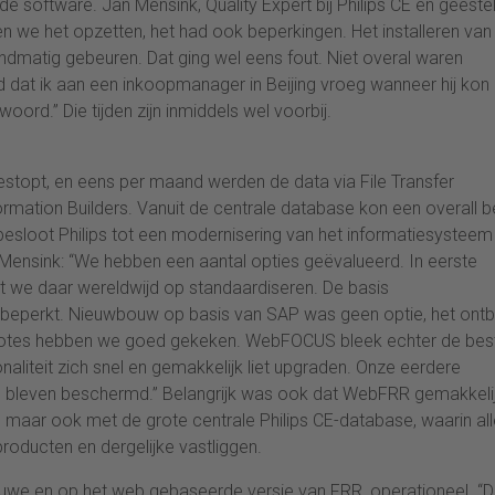
e software. Jan Mensink, Quality Expert bij Philips CE en geestel
n we het opzetten, het had ook beperkingen. Het installeren van
andmatig gebeuren. Dat ging wel eens fout. Niet overal waren
 dat ik aan een inkoopmanager in Beijing vroeg wanneer hij kon
ord.” Die tijden zijn inmiddels wel voorbij.
topt, en eens per maand werden de data via File Transfer
mation Builders. Vanuit de centrale database kon een overall b
besloot Philips tot een modernisering van het informatiesysteem
. Mensink: “We hebben een aantal opties geëvalueerd. In eerste
t we daar wereldwijd op standaardiseren. De basis
te beperkt. Nieuwbouw op basis van SAP was geen optie, het ont
Notes hebben we goed gekeken. WebFOCUS bleek echter de bes
liteit zich snel en gemakkelijk liet upgraden. Onze eerdere
gie bleven beschermd.” Belangrijk was ook dat WebFRR gemakkeli
, maar ook met de grote centrale Philips CE-database, waarin all
oducten en dergelijke vastliggen.
we en op het web gebaseerde versie van FRR, operationeel. “