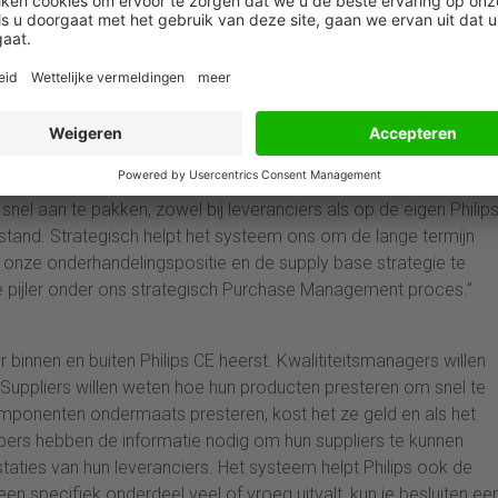
nterne en EMS-fabrieken) waar Philips CE producten worden
“Een nieuwe fabriek of leverancier hebben we in een half uur
, precies zien hoeveel uitval er is, en waar die door veroorzaakt
eranciers over waar de fout ligt. Het systeem vertelt ons de
,” zegt Dekker. Philips onderscheidt twee feedback loops met de
eggen in de dagelijkse operaties. Dekker: “Het feit dat de leveranc
feedback loop aanzienlijk verkort, van weken tot uren. De
el aan te pakken, zowel bij leveranciers als op de eigen Philips
t stand. Strategisch helpt het systeem ons om de lange termijn
 onze onderhandelingspositie en de supply base strategie te
 pijler onder ons strategisch Purchase Management proces.”
 binnen en buiten Philips CE heerst. Kwalititeitsmanagers willen
 Suppliers willen weten hoe hun producten presteren om snel te
mponenten ondermaats presteren, kost het ze geld en als het
kopers hebben de informatie nodig om hun suppliers te kunnen
staties van hun leveranciers. Het systeem helpt Philips ook de
een specifiek onderdeel veel of vroeg uitvalt, kun je besluiten ee