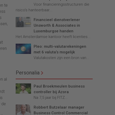
Voor financieringsstructuren die
en te
risico’s hanteerbaar...
ess
s
Financieel dienstverlener
ssen,
Unsworth & Associates in
Luxemburgse handen
Het Amsterdamse kantoor heeft licenties...
it
Pleo: multi-valutarekeningen
eren
met 6 valuta’s mogelijk
p
Valutakosten zijn een bron van...
Personalia
n al
Paul Broekmeulen business
rdt
controller bij Azora
is
Na 7,5 jaar bij FITZ...
r de
Robbert Butzelaar manager
Business Control Commercial