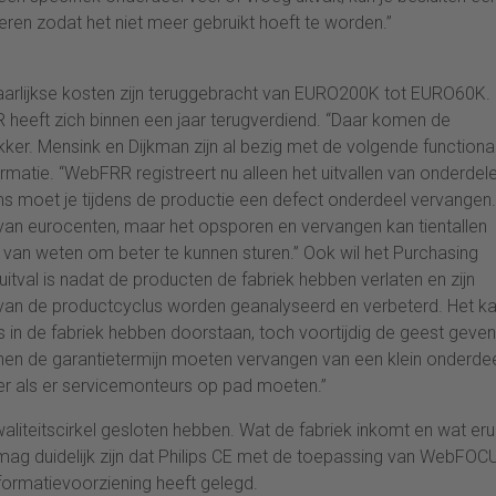
eren zodat het niet meer gebruikt hoeft te worden.”
aarlijkse kosten zijn teruggebracht van EURO200K tot EURO60K.
eeft zich binnen een jaar terugverdiend. “Daar komen de
ker. Mensink en Dijkman zijn al bezig met de volgende functionali
rmatie. “WebFRR registreert nu alleen het uitvallen van onderdele
moet je tijdens de productie een defect onderdeel vervangen
an eurocenten, maar het opsporen en vervangen kan tientallen
 van weten om beter te kunnen sturen.” Ook wil het Purchasing
al is nadat de producten de fabriek hebben verlaten en zijn
l van de productcyclus worden geanalyseerd en verbeterd. Het k
s in de fabriek hebben doorstaan, toch voortijdig de geest geven 
innen de garantietermijn moeten vervangen van een klein onderde
er als er servicemonteurs op pad moeten.”
kwaliteitscirkel gesloten hebben. Wat de fabriek inkomt en wat eru
g duidelijk zijn dat Philips CE met de toepassing van WebFOC
ormatievoorziening heeft gelegd.