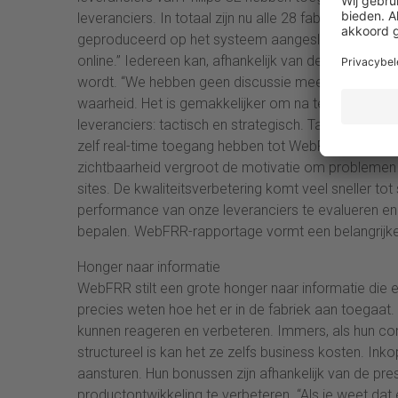
leveranciers. In totaal zijn nu alle 28 fabrieken (i
geproduceerd op het systeem aangesloten. Mensink: 
online.” Iedereen kan, afhankelijk van de autorisatie
wordt. “We hebben geen discussie meer met onze lev
waarheid. Het is gemakkelijker om na te calculeren
leveranciers: tactisch en strategisch. Tactisch wil z
zelf real-time toegang hebben tot WebFRR heeft de 
zichtbaarheid vergroot de motivatie om problemen sn
sites. De kwaliteitsverbetering komt veel sneller to
performance van onze leveranciers te evalueren en
bepalen. WebFRR-rapportage vormt een belangrijke
Honger naar informatie
WebFRR stilt een grote honger naar informatie die er
precies weten hoe het er in de fabriek aan toegaat.
kunnen reageren en verbeteren. Immers, als hun co
structureel is kan het ze zelfs business kosten. In
aansturen. Hun bonussen zijn afhankelijk van de pre
productontwikkeling te verbeteren. “Als je weet dat 