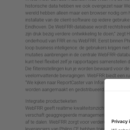
historische data hebben we ook overgezet naar We
wereld hebben alleen maar een browser nodig om he
installatie van de client-software op iedere gebrui
Eindhoven. De WebFRR-database wordt rechtstreeks
zijn druk bezig verdere ontwikkeling te doen,” zegt 
onderhoud van FRR en nu WebFRR. Eerst binnen Phil
loop business intelligence: de gebruikers krijgen n
mutaties aanbrengen in de centrale WebFRR-database
kunt heel flexibel zelf je rapportages samenstellen 
Die filterinstellingen kun je worden bewaard voor de 
veelomvattende bevragingen. WebFRR biedt een ruim
“We kijken naar ReportCaster van Information Buil
worden aangemaakt en gedistribueerd. Handig vo
Integratie productieketen
WebFRR geeft realtime kwaliteitsinzicht per componen
verschaft geaggregeerde managementinformatie en 
af te dalen. WebFRR zorgt voor verdere integratie v
leveranciers van Philips CE hebben toegang tot de 