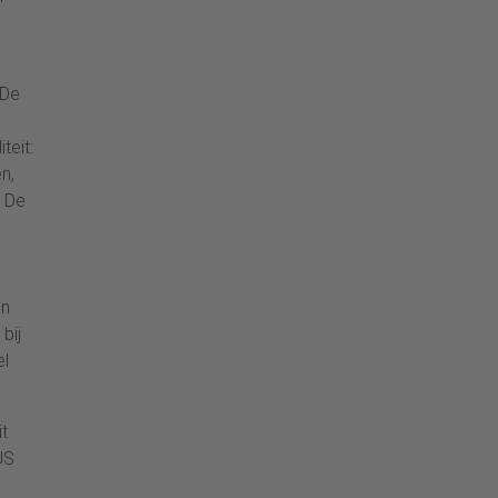
 De
teit:
n,
. De
an
bij
el
it
US