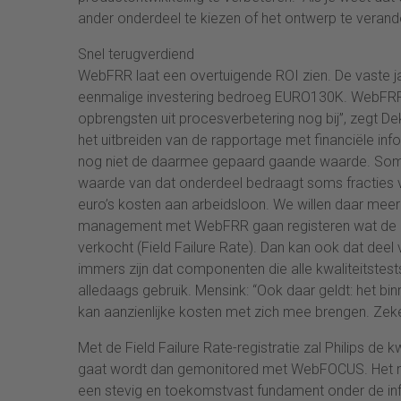
ander onderdeel te kiezen of het ontwerp te verand
Snel terugverdiend
WebFRR laat een overtuigende ROI zien. De vaste j
eenmalige investering bedroeg EURO130K. WebFRR h
opbrengsten uit procesverbetering nog bij”, zegt Dek
het uitbreiden van de rapportage met financiële info
nog niet de daarmee gepaard gaande waarde. Soms 
waarde van dat onderdeel bedraagt soms fracties v
euro’s kosten aan arbeidsloon. We willen daar meer
management met WebFRR gaan registeren wat de uitv
verkocht (Field Failure Rate). Dan kan ook dat dee
immers zijn dat componenten die alle kwaliteitstest
alledaags gebruik. Mensink: “Ook daar geldt: het b
kan aanzienlijke kosten met zich mee brengen. Zek
Met de Field Failure Rate-registratie zal Philips de 
gaat wordt dan gemonitored met WebFOCUS. Het ma
een stevig en toekomstvast fundament onder de inf