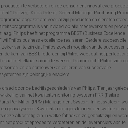
m producten te verbeteren en de consument innovatieve product
liteit.” Dat zegt Koos Dekker, General Manager Purchasing Proc
n programma opgezet om voor al zijn producten en diensten steed
waliteitsprogramma is van invloed op alle medewerkers en proce
 tot laag. Philips heeft het programma BEST (Business Excellence
l Philips business excellence realiseren. Eerdere succesvolle
zeker van te zijn dat Philips zoveel mogelijk van de successen u
 de kern van BEST. Iedereen bij Philips weet dat het perfection
ptimaal met elkaar samen te werken. Daarom richt Philips zich o
verkorten, en op samenwerken en leren van succesvolle
esystemen zijn belangrijke enablers.
aad door de bedrijfsgeschiedenis van Philips. Tien jaar gelede
wikkeling van het kwaliteitsmonitoring-systeem FRR (Failure
 Parts Per Million (PPM) Management System. In het systeem wo
 en geanalyseerd. Kwaliteitsmanagers kunnen zien wat de uitval 
deze afkomstig zijn, in welke fabrieken ze gebruikt zijn en waa
t om het productieproces te verbeteren en de leveranciers aan te