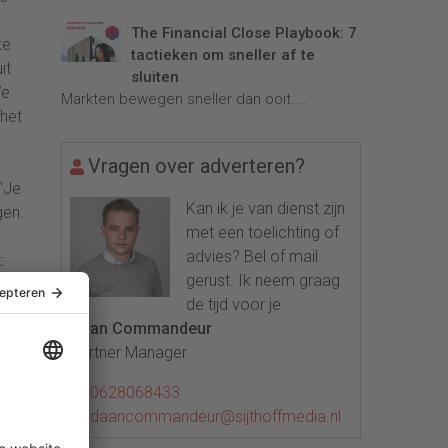
The Financial Close Playbook: 7
ke
tactieken om sneller af te
it
sluiten
We
Markten bewegen sneller dan ooit....
 het
Vragen over adverteren?
“Je
Kan ik je van dienst zijn
gen.
met een toelichting of
advies? Bel of mail
:
gerust. Ik neem graag
de tijd voor je.
Daan Commandeur
Partner Manager
steem
0628068433
veau
daancommandeur@sijthoffmedia.nl
ne