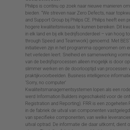
Philips is continu op zoek naar nieuwe manieren o
bieden. “We streven naar Zero Defects, naar topkwa
and Support Group bij Philips CE. Philips heeft ee
hogere kwaliteitsniveaus te kunnen bereiken. Dit k
in elk land en bij elk bedrijfsonderdeel – van hoog
through Speed and Teamwork) genoemd. Met BEST wi
initiatieven zijn in het programma opgenomen om er 
het verleden leert. Snelheid en samenwerking vormen
van de bedrijfsprocessen alleen mogelijk is door o
slimmer werken en de doorlooptijd van processen 
praktijkvoorbeelden. Business intelligence informati
‘Sorry, no computer’
Kwaliteitsmanagementsystemen lopen als een rode dr
werd Information Builders ingeschakeld voor de ont
Registration and Reporting). FRR is een zogeheten
in de fabriek de uitval van componenten vastgelegd
van specifieke componenten, van welke leveranciers 
uitval optrad. De informatie die daar uitkomt, dien