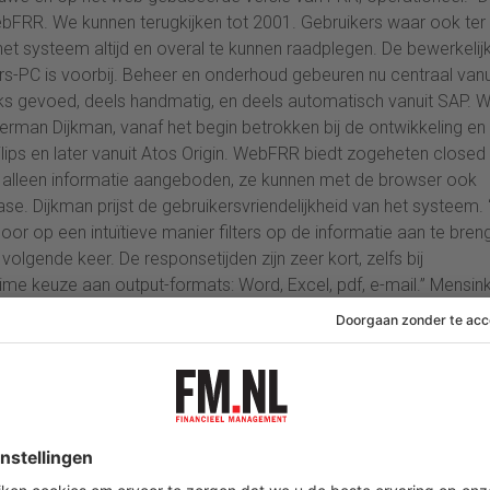
bFRR. We kunnen terugkijken tot 2001. Gebruikers waar ook ter
t systeem altijd en overal te kunnen raadplegen. De bewerkelij
kers-PC is voorbij. Beheer en onderhoud gebeuren nu centraal vanu
 gevoed, deels handmatig, en deels automatisch vanuit SAP. 
Herman Dijkman, vanaf het begin betrokken bij de ontwikkeling en
ips en later vanuit Atos Origin. WebFRR biedt zogeheten closed
iet alleen informatie aangeboden, ze kunnen met de browser ook
. Dijkman prijst de gebruikersvriendelijkheid van het systeem. 
door op een intuïtieve manier filters op de informatie aan te bren
volgende keer. De responsetijden zijn zeer kort, zelfs bij
e keuze aan output-formats: Word, Excel, pdf, e-mail.” Mensink
ders waarmee vaste rapportages op gezette tijden automatisch
or managementmeetings.”
t, fabriek, leverancier, fabriek, organisatie, regio, etc. Het sy
trendanalyses, maar biedt ook de mogelijkheid tot op detailni
an de productieketen. Niet alleen de eigen fabrieken en de inter
informatie waarvoor ze geautoriseerd zijn, maar ook de externe