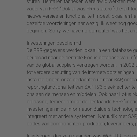
sturen. Tientallen fabrieken wereldwijd werkten met d
vader van FRR: “Ook al was FRR state-of-the-art toe
nieuwe versies en functionaliteit moest lokaal en h
dezelfde voorzieningen aanwezig. Ik weet nog goed
beginnen. ‘Sorry, we have no computer’ was het antwo
Investeringen beschermd
De FRR-gegevens werden lokaal in een database ges
geupload naar de centrale Focus database van Infor
van de global suppliers verkregen worden. In 2002 
tot verdere benutting van de internetvoorzieningen
instantie gingen onze gedachten uit naar SAP, omda
reportingfunctionaliteit van SAP R/3 bleek echter 
ons aan de mensen en middelen. Ook naar Lotus 
oplossing, temeer omdat de bestaande FRR-functiona
investeringen in de Information Builders-technolo
integreert met andere systemen. Natuurlijk met SAP
codes van componenten, producten, leveranciers, pr
In iets meer dan zes maanden was WebFRR, de nieu