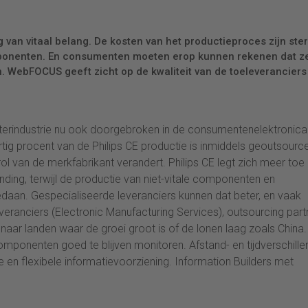
g van vitaal belang. De kosten van het productieproces zijn ste
omponenten. En consumenten moeten erop kunnen rekenen dat z
n. WebFOCUS geeft zicht op de kwaliteit van de toeleveranciers
terindustrie nu ook doorgebroken in de consumentenelektronica
tig procent van de Philips CE productie is inmiddels geoutsourc
rol van de merkfabrikant verandert. Philips CE legt zich meer toe
ding, terwijl de productie van niet-vitale componenten en
daan. Gespecialiseerde leveranciers kunnen dat beter, en vaak
ranciers (Electronic Manufacturing Services), outsourcing part
 naar landen waar de groei groot is of de lonen laag zoals China.
mponenten goed te blijven monitoren. Afstand- en tijdverschille
 en flexibele informatievoorziening. Information Builders met