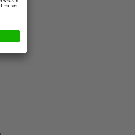
iers
-
n