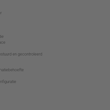
r
tie
face
estuurd en gecontroleerd
rmatiebehoefte
nfiguratie