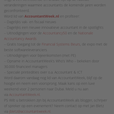
veranderingen waarmee accountants de komende jaren worden
geconfronteerd.
Word lid van
AccountantWeek.nl
en profiteer:
– Dagelijks vak- en fiscaal nieuws
– Dagelijks een nieuwe innovatieve accountant in de spotlights
– Uitnodigingen voor de
Accountancy50
en de
Nationale
Accountancy Awards
– Gratis toegang tot de
Financial Systems Beurs
, de expo met de
beste softwareleveranciers
– Uitnodigingen voor bijeenkomsten (met PE)
– Opname in AccountantWeek’s Who’s Who – bekeken door
30.000 financieel managers
– Speciale printedities over o.a. Accountant & ICT
Word daarom vandaag nog lid van AccountantWeek, blijf op de
hoogte en neem een voorsprong. Maak kans op een luxe
weekend voor 2 personen naar Dubai. Meld u nu aan
via
AccountantWeek.nl
.
PS Wilt u betrokken zijn bij AccountantWeek als blogger, schrijver
of spreker op een evenement? Neem contact op met Jan Bletz
via
jbletz@accountantweek.nl
.