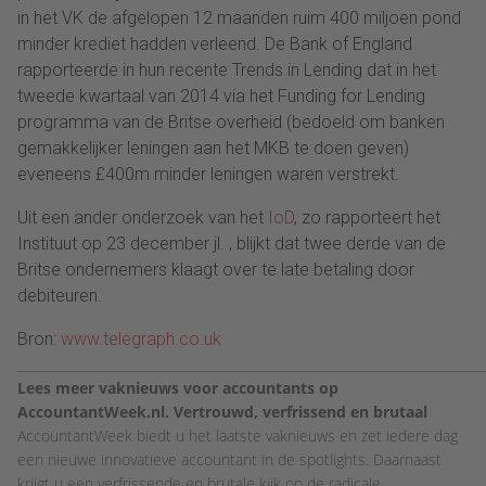
in het VK de afgelopen 12 maanden ruim 400 miljoen pond
minder krediet hadden verleend. De Bank of England
rapporteerde in hun recente Trends in Lending dat in het
tweede kwartaal van 2014 via het Funding for Lending
programma van de Britse overheid (bedoeld om banken
gemakkelijker leningen aan het MKB te doen geven)
eveneens £400m minder leningen waren verstrekt.
Uit een ander onderzoek van het
IoD
, zo rapporteert het
Instituut op 23 december jl. , blijkt dat twee derde van de
Britse ondernemers klaagt over te late betaling door
debiteuren.
Bron:
www.telegraph.co.uk
________________________________________________________________________
Lees meer vaknieuws voor accountants op
AccountantWeek.nl. Vertrouwd, verfrissend en brutaal
AccountantWeek biedt u het laatste vaknieuws en zet iedere dag
een nieuwe innovatieve accountant in de spotlights. Daarnaast
krijgt u een verfrissende en brutale kijk op de radicale