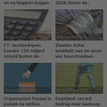
en nu klappen krijgen
2026: Neem de
toekomst in eigen
hand
24 december 2025
10 november 2025
FT: techbedrijven
Zwakke dollar
houden 120 miljard
knabbelt aan de winst
schuld buiten de
van beursfondsen
balans
19 september 2025
02 september 2025
Organisaties fiscaal in
Engeland: record
paniek na verlies
bedrag naar aankoop