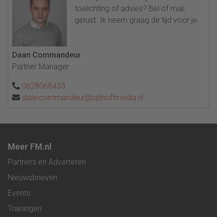
toelichting of advies? Bel of mail
gerust. Ik neem graag de tijd voor je.
Daan Commandeur
Partner Manager
0628068433
daancommandeur@sijthoffmedia.nl
Meer FM.nl
Partners en Adverteren
Nieuwsbrieven
Events
Trainingen