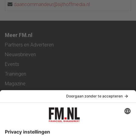
daancommandeur@sijthoffmedia.nl
Meer FM.nl
Partners en Adverteren
Nieuwsbrieven
Events
Trainingen
Magazine
Vacatures
Service & Contact
Contact
Over ons
Werken bij ons