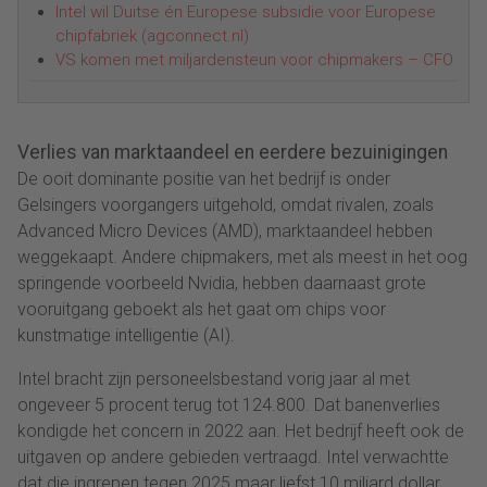
Intel wil Duitse én Europese subsidie voor Europese
chipfabriek (agconnect.nl)
VS komen met miljardensteun voor chipmakers – CFO
Verlies van marktaandeel en eerdere bezuinigingen
De ooit dominante positie van het bedrijf is onder
Gelsingers voorgangers uitgehold, omdat rivalen, zoals
Advanced Micro Devices (AMD), marktaandeel hebben
weggekaapt. Andere chipmakers, met als meest in het oog
springende voorbeeld Nvidia, hebben daarnaast grote
vooruitgang geboekt als het gaat om chips voor
kunstmatige intelligentie (AI).
Intel bracht zijn personeelsbestand vorig jaar al met
ongeveer 5 procent terug tot 124.800. Dat banenverlies
kondigde het concern in 2022 aan. Het bedrijf heeft ook de
uitgaven op andere gebieden vertraagd. Intel verwachtte
dat die ingrepen tegen 2025 maar liefst 10 miljard dollar