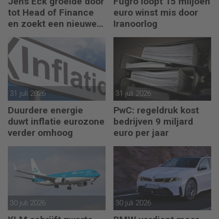
Jens Eck groeide door
Fugro loopt 15 miljoen
tot Head of Finance
euro winst mis door
en zoekt een nieuwe
Iranoorlog
uitdaging
31 juli 2026
31 juli 2026
Duurdere energie
PwC: regeldruk kost
duwt inflatie eurozone
bedrijven 9 miljard
verder omhoog
euro per jaar
30 juli 2026
30 juli 2026