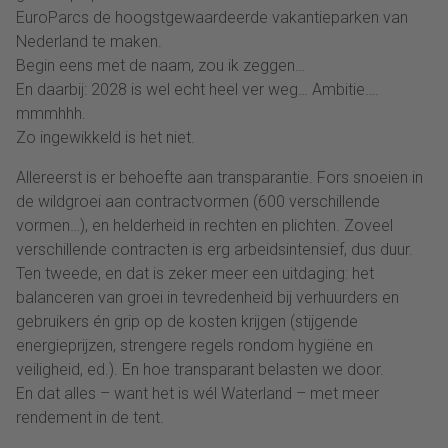
EuroParcs de hoogstgewaardeerde vakantieparken van
Nederland te maken.
Begin eens met de naam, zou ik zeggen…
En daarbij: 2028 is wel echt heel ver weg… Ambitie….
mmmhhh.
Zo ingewikkeld is het niet.
Allereerst is er behoefte aan transparantie. Fors snoeien in
de wildgroei aan contractvormen (600 verschillende
vormen…), en helderheid in rechten en plichten. Zoveel
verschillende contracten is erg arbeidsintensief, dus duur.
Ten tweede, en dat is zeker meer een uitdaging: het
balanceren van groei in tevredenheid bij verhuurders en
gebruikers én grip op de kosten krijgen (stijgende
energieprijzen, strengere regels rondom hygiëne en
veiligheid, ed.). En hoe transparant belasten we door.
En dat alles – want het is wél Waterland – met meer
rendement in de tent.