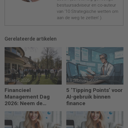
bestuursadviseur en co-auteur
van ‘10 Strategische wetten om
aan de weg te zetten’ ).
Gerelateerde artikelen
16 april 2026
18 februari 2025
Financieel
5 ‘Tipping Points’ voor
Management Dag
AI-gebruik binnen
2026: Neem de
finance
toekomst in eigen
hand