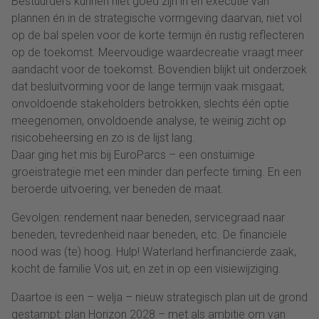
Bestuurders kunnen niet goed zijn in én executie van
plannen én in de strategische vormgeving daarvan, niet vol
op de bal spelen voor de korte termijn én rustig reflecteren
op de toekomst. Meervoudige waardecreatie vraagt meer
aandacht voor de toekomst. Bovendien blijkt uit onderzoek
dat besluitvorming voor de lange termijn vaak misgaat;
onvoldoende stakeholders betrokken, slechts één optie
meegenomen, onvoldoende analyse, te weinig zicht op
risicobeheersing en zo is de lijst lang.
Daar ging het mis bij EuroParcs – een onstuimige
groeistrategie met een minder dan perfecte timing. En een
beroerde uitvoering, ver beneden de maat.
Gevolgen: rendement naar beneden, servicegraad naar
beneden, tevredenheid naar beneden, etc. De financiële
nood was (te) hoog. Hulp! Waterland herfinancierde zaak,
kocht de familie Vos uit, en zet in op een visiewijziging.
Daartoe is een – welja – nieuw strategisch plan uit de grond
gestampt: plan Horizon 2028 – met als ambitie om van