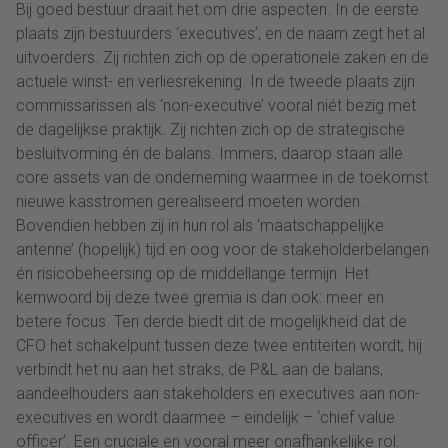
Bij goed bestuur draait het om drie aspecten. In de eerste
plaats zijn bestuurders ‘executives’, en de naam zegt het al:
uitvoerders. Zij richten zich op de operationele zaken en de
actuele winst- en verliesrekening. In de tweede plaats zijn
commissarissen als ‘non-executive’ vooral niét bezig met
de dagelijkse praktijk. Zij richten zich op de strategische
besluitvorming én de balans. Immers, daarop staan alle
core assets van de onderneming waarmee in de toekomst
nieuwe kasstromen gerealiseerd moeten worden.
Bovendien hebben zij in hun rol als ‘maatschappelijke
antenne’ (hopelijk) tijd en oog voor de stakeholderbelangen
én risicobeheersing op de middellange termijn. Het
kernwoord bij deze twee gremia is dan ook: meer en
betere focus. Ten derde biedt dit de mogelijkheid dat de
CFO het schakelpunt tussen deze twee entiteiten wordt; hij
verbindt het nu aan het straks, de P&L aan de balans,
aandeelhouders aan stakeholders en executives aan non-
executives en wordt daarmee – eindelijk – ‘chief value
officer’. Een cruciale en vooral meer onafhankelijke rol.