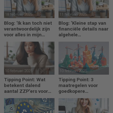
18 februari 2025
11 februari 2025
Blog: ‘Ik kan toch niet
Blog: ‘Kleine stap van
verantwoordelijk zijn
financiële details naar
voor alles in mijn
algehele
waardeketen?’
duurzaamheid ‘
10 februari 2025
10 februari 2025
Tipping Point: Wat
Tipping Point: 3
betekent dalend
maatregelen voor
aantal ZZP’ers voor
goedkopere
financiële planning?
financiering (om te
verduurzamen)