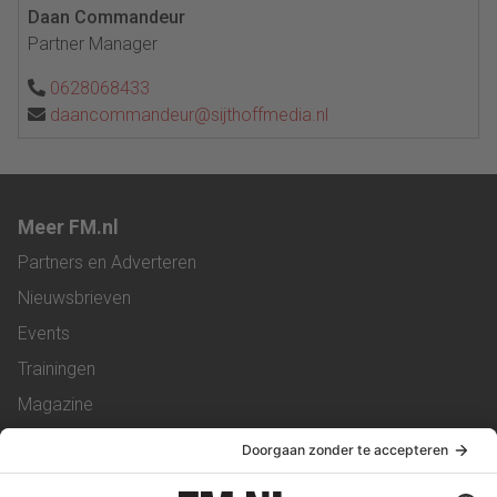
Daan Commandeur
Partner Manager
0628068433
daancommandeur@sijthoffmedia.nl
Meer FM.nl
Partners en Adverteren
Nieuwsbrieven
Events
Trainingen
Magazine
Vacatures
Service & Contact