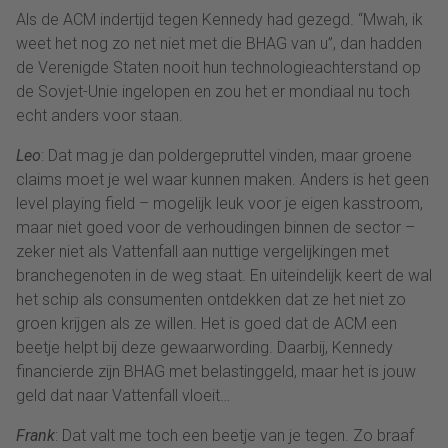
Als de ACM indertijd tegen Kennedy had gezegd. “Mwah, ik
weet het nog zo net niet met die BHAG van u”, dan hadden
de Verenigde Staten nooit hun technologieachterstand op
de Sovjet-Unie ingelopen en zou het er mondiaal nu toch
echt anders voor staan.
Leo
: Dat mag je dan poldergepruttel vinden, maar groene
claims moet je wel waar kunnen maken. Anders is het geen
level playing field – mogelijk leuk voor je eigen kasstroom,
maar niet goed voor de verhoudingen binnen de sector –
zeker niet als Vattenfall aan nuttige vergelijkingen met
branchegenoten in de weg staat. En uiteindelijk keert de wal
het schip als consumenten ontdekken dat ze het niet zo
groen krijgen als ze willen. Het is goed dat de ACM een
beetje helpt bij deze gewaarwording. Daarbij, Kennedy
financierde zijn BHAG met belastinggeld, maar het is jouw
geld dat naar Vattenfall vloeit…
Frank
: Dat valt me toch een beetje van je tegen. Zo braaf