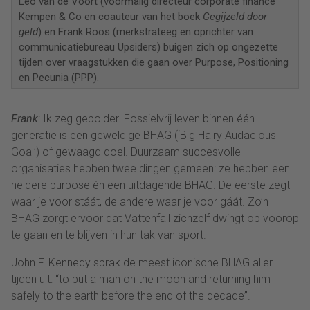
Leo van de Voort (voormalig directeur corporate finance
Kempen & Co en coauteur van het boek
Gegijzeld door
geld
) en Frank Roos (merkstrateeg en oprichter van
communicatiebureau Upsiders) buigen zich op ongezette
tijden over vraagstukken die gaan over Purpose, Positioning
en Pecunia (PPP).
Frank
: Ik zeg gepolder! Fossielvrij leven binnen één
generatie is een geweldige BHAG (‘Big Hairy Audacious
Goal’) of gewaagd doel. Duurzaam succesvolle
organisaties hebben twee dingen gemeen: ze hebben een
heldere purpose én een uitdagende BHAG. De eerste zegt
waar je voor stáát, de andere waar je voor gáát. Zo’n
BHAG zorgt ervoor dat Vattenfall zichzelf dwingt op voorop
te gaan en te blijven in hun tak van sport.
John F. Kennedy sprak de meest iconische BHAG aller
tijden uit: “to put a man on the moon and returning him
safely to the earth before the end of the decade”.