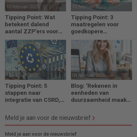
10 februari 2025
10 februari 2025
Tipping Point: Wat
Tipping Point: 3
betekent dalend
maatregelen voor
aantal ZZP’ers voor
goedkopere
financiële planning?
financiering (om te
verduurzamen)
10 februari 2025
04 februari 2025
Tipping Point: 5
Blog: ‘Rekenen in
stappen naar
eenheden van
integratie van CSRD,
duurzaamheid maakt
CSDDD en Taxonomie
het verschil’
Meld je aan voor de nieuwsbrief
Meld je aan voor de nieuwsbrief