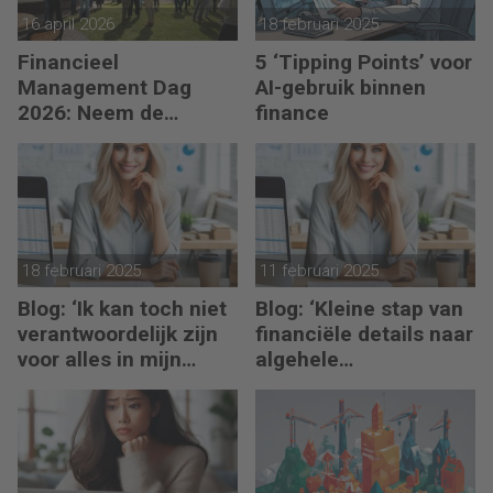
16 april 2026
18 februari 2025
Financieel
5 ‘Tipping Points’ voor
Management Dag
AI-gebruik binnen
2026: Neem de
finance
toekomst in eigen
hand
18 februari 2025
11 februari 2025
Blog: ‘Ik kan toch niet
Blog: ‘Kleine stap van
verantwoordelijk zijn
financiële details naar
voor alles in mijn
algehele
waardeketen?’
duurzaamheid ‘