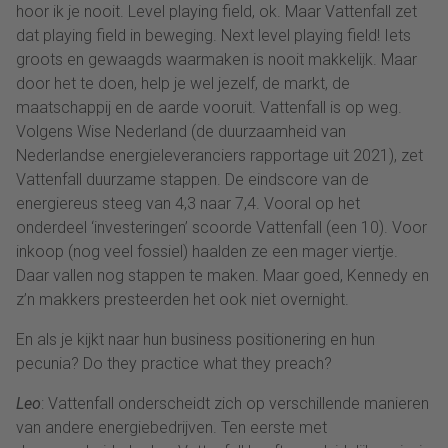
hoor ik je nooit. Level playing field, ok. Maar Vattenfall zet
dat playing field in beweging. Next level playing field! Iets
groots en gewaagds waarmaken is nooit makkelijk. Maar
door het te doen, help je wel jezelf, de markt, de
maatschappij en de aarde vooruit. Vattenfall is op weg.
Volgens Wise Nederland (de duurzaamheid van
Nederlandse energieleveranciers rapportage uit 2021), zet
Vattenfall duurzame stappen. De eindscore van de
energiereus steeg van 4,3 naar 7,4. Vooral op het
onderdeel ‘investeringen’ scoorde Vattenfall (een 10). Voor
inkoop (nog veel fossiel) haalden ze een mager viertje.
Daar vallen nog stappen te maken. Maar goed, Kennedy en
z’n makkers presteerden het ook niet overnight.
En als je kijkt naar hun business positionering en hun
pecunia? Do they practice what they preach?
Leo
: Vattenfall onderscheidt zich op verschillende manieren
van andere energiebedrijven. Ten eerste met