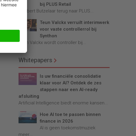
bij PLUS Retail
Robbert Butzelaar terug naar PLUS...
Teun Valckx verruilt interimwerk
voor vaste controllerrol bij
Synthon
Teun Valckx wordt controller bij...
Whitepapers
Is uw financiële consolidatie
klaar voor AI? Ontdek de zes
stappen naar een AI-ready
afsluiting
Artificial Intelligence biedt enorme kansen...
Hoe AI toe te passen binnen
finance in 2026
AI is geen toekomstmuziek
meer...