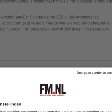
toezichthouders jarenlang heeft misleid met speciale technolog
bevestigt aan Der Spiegel dat de SEC bij zijn Amerikaanse
Het concern zegt volledig mee te werken met het onderzoek en
n beïnvloeden. Het onderzoek bevindt zich in een vroeg stadium.