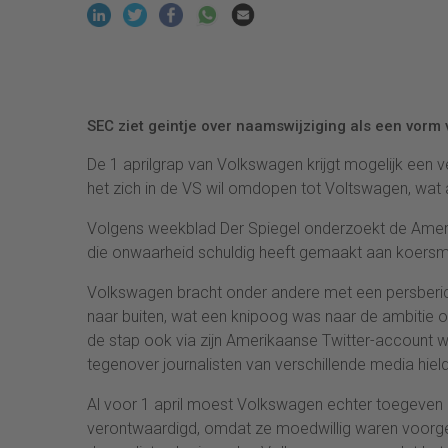
SEC ziet geintje over naamswijziging als een vorm
De 1 aprilgrap van Volkswagen krijgt mogelijk een 
het zich in de VS wil omdopen tot Voltswagen, wat ac
Volgens weekblad Der Spiegel onderzoekt de Amerik
die onwaarheid schuldig heeft gemaakt aan koersma
Volkswagen bracht onder andere met een persberic
naar buiten, wat een knipoog was naar de ambitie o
de stap ook via zijn Amerikaanse Twitter-account 
tegenover journalisten van verschillende media hie
Al voor 1 april moest Volkswagen echter toegeven
verontwaardigd, omdat ze moedwillig waren voorgelo