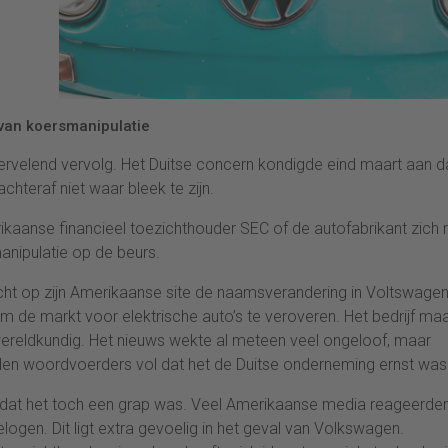
 van koersmanipulatie
vervelend vervolg. Het Duitse concern kondigde eind maart aan d
hteraf niet waar bleek te zijn.
aanse financieel toezichthouder SEC of de autofabrikant zich
nipulatie op de beurs.
ht op zijn Amerikaanse site de naamsverandering in Voltswage
m de markt voor elektrische auto’s te veroveren. Het bedrijf ma
wereldkundig. Het nieuws wekte al meteen veel ongeloof, maar
lden woordvoerders vol dat het de Duitse onderneming ernst was
 dat het toch een grap was. Veel Amerikaanse media reageerde
gen. Dit ligt extra gevoelig in het geval van Volkswagen.