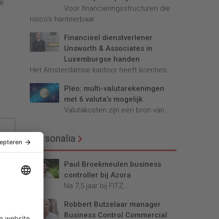
ie
Voor financieringsstructuren die
risico’s hanteerbaar...
Financieel dienstverlener
Unsworth & Associates in
Luxemburgse handen
Het Amsterdamse kantoor heeft licenties...
Pleo: multi-valutarekeningen
met 6 valuta’s mogelijk
Valutakosten zijn een bron van...
Personalia
Paul Broekmeulen business
controller bij Azora
Na 7,5 jaar bij FITZ...
Robbert Butzelaar manager
Business Control Commercial