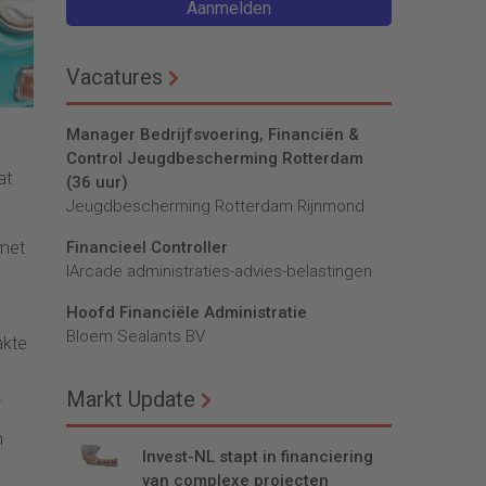
Aanmelden
Vacatures
Manager Bedrijfsvoering, Financiën &
Control Jeugdbescherming Rotterdam
at
(36 uur)
Jeugdbescherming Rotterdam Rijnmond
 met
Financieel Controller
lArcade administraties-advies-belastingen
Hoofd Financiële Administratie
n
Bloem Sealants BV
akte
.
Markt Update
n
Invest-NL stapt in financiering
van complexe projecten