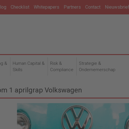
log
Checklist
Whitepapers
Partners
Contact
Nieuwsbrie
ng &
Human Capital &
Risk &
Strategie &
n
Skills
Compliance
Ondernemerschap
om 1 aprilgrap Volkswagen