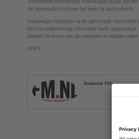
Journalisten herinnerden Volkswagen eraan dat het 
die dieselauto’s schoner liet lijken bij uitstoottests.
Volkswagen betuigde na de ophef spijt. Het bedrijf 
dochteronderneming informatie heeft opgevraagd. 
ontkent de koers van zijn aandelen te hebben wille
(ANP)
Redactie FM