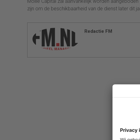
Mollie Capital zal aanvankelijk worden aangeboden a
zijn om de beschikbaarheid van de dienst later dit j
Redactie FM