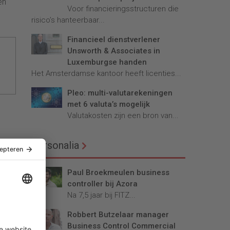
en
Voor financieringsstructuren die
risico’s hanteerbaar...
Financieel dienstverlener
Unsworth & Associates in
Luxemburgse handen
Het Amsterdamse kantoor heeft licenties...
Pleo: multi-valutarekeningen
met 6 valuta’s mogelijk
Valutakosten zijn een bron van...
Personalia
Paul Broekmeulen business
controller bij Azora
Na 7,5 jaar bij FITZ...
Robbert Butzelaar manager
Business Control Commercial