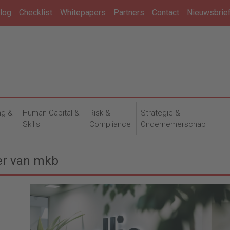
log
Checklist
Whitepapers
Partners
Contact
Nieuwsbrie
ng &
Human Capital &
Risk &
Strategie &
n
Skills
Compliance
Ondernemerschap
ier van mkb