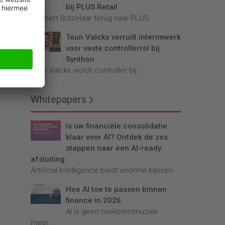
bij PLUS Retail
Robbert Butzelaar terug naar PLUS...
Teun Valckx verruilt interimwerk
voor vaste controllerrol bij
Synthon
Teun Valckx wordt controller bij...
Whitepapers
Is uw financiële consolidatie
klaar voor AI? Ontdek de zes
stappen naar een AI-ready
afsluiting
Artificial Intelligence biedt enorme kansen...
Hoe AI toe te passen binnen
finance in 2026
AI is geen toekomstmuziek
meer...