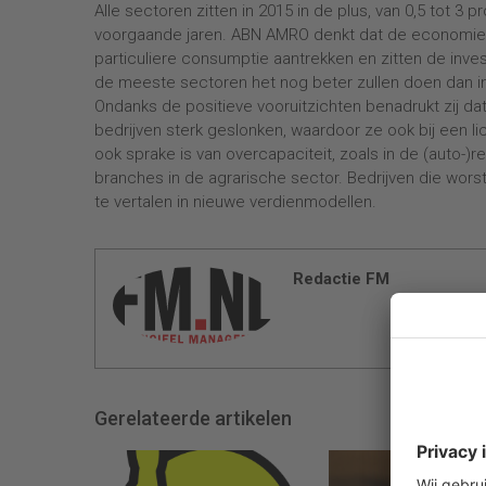
Alle sectoren zitten in 2015 in de plus, van 0,5 tot 3 
voorgaande jaren. ABN AMRO denkt dat de economie in
particuliere consumptie aantrekken en zitten de inve
de meeste sectoren het nog beter zullen doen dan i
Ondanks de positieve vooruitzichten benadrukt zij da
bedrijven sterk geslonken, waardoor ze ook bij een li
ook sprake is van overcapaciteit, zoals in de (auto-)r
branches in de agrarische sector. Bedrijven die worst
te vertalen in nieuwe verdienmodellen.
Redactie FM
Gerelateerde artikelen