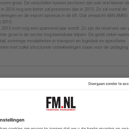
procent groei. De verschillen tussen sectoren zijn ook veel kleiner d
 2016 nog iets beter zal presteren dan in 2015. Zo zal vooral de
steringen en de export opnieuw in de lift. Ook verwacht ABN AMRO
n 2015.
t 2015 toch nog een spannend jaar wordt. Zo zijn de reserves van 
chte groei in de sector nog kwetsbaar blijven. Dit geldt zeker wann
etail, sommige modaliteiten in transport en logistiek en specifieke
elen met zulke structurele ontwikkelingen staan voor de uitdaging 