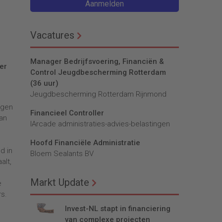
Aanmelden
Vacatures
Manager Bedrijfsvoering, Financiën &
er
Control Jeugdbescherming Rotterdam
(36 uur)
Jeugdbescherming Rotterdam Rijnmond
ngen
Financieel Controller
aan
lArcade administraties-advies-belastingen
Hoofd Financiële Administratie
d in
Bloem Sealants BV
alt,
Markt Update
e
rs.
Invest-NL stapt in financiering
van complexe projecten