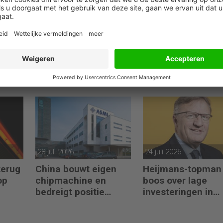
04 augustus 2026
03 augustus 2026
Crisp zoekt Head of
Oorlog stuwt oliepr
n
Finance om
Exxon en Chevron
eiding
prestaties en AI-
incasseren
gebruik te versnellen
miljardenwinsten
28 juli 2026
24 juli 2026
terug
China bouwt eigen
Heijmans-topman
op
chipmachine en
boos over lage
bedreigt positie
investeringen in
ASML
infrastructuur