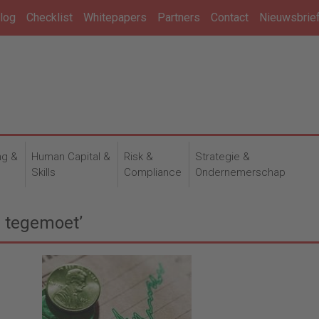
log
Checklist
Whitepapers
Partners
Contact
Nieuwsbrie
ng &
Human Capital &
Risk &
Strategie &
n
Skills
Compliance
Ondernemerschap
r tegemoet’