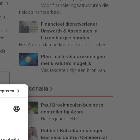
an in
Voor financieringsstructuren die
risico’s hanteerbaar...
 dat
Financieel dienstverlener
veel
Unsworth & Associates in
eer
Luxemburgse handen
Het Amsterdamse kantoor heeft licenties...
dit
Pleo: multi-valutarekeningen
met 6 valuta’s mogelijk
Valutakosten zijn een bron van...
Personalia
Paul Broekmeulen business
controller bij Azora
Na 7,5 jaar bij FITZ...
Robbert Butzelaar manager
Business Control Commercial