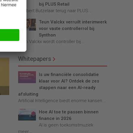
bij PLUS Retail
Robbert Butzelaar terug naar PLUS...
Teun Valckx verruilt interimwerk
voor vaste controllerrol bij
ijs:
Synthon
Teun Valckx wordt controller bij...
Whitepapers
Is uw financiële consolidatie
klaar voor AI? Ontdek de zes
stappen naar een AI-ready
afsluiting
Artificial Intelligence biedt enorme kansen...
Hoe AI toe te passen binnen
finance in 2026
AI is geen toekomstmuziek
meer...