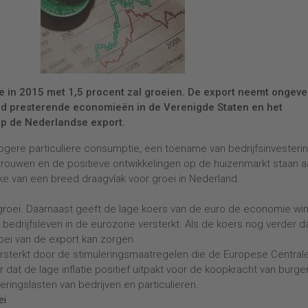
in 2015 met 1,5 procent zal groeien. De export neemt ongeve
oed presterende economieën in de Verenigde Staten en het
op de Nederlandse export.
gere particuliere consumptie, een toename van bedrijfsinvesteri
rtrouwen en de positieve ontwikkelingen op de huizenmarkt staan 
e van een breed draagvlak voor groei in Nederland.
 groei. Daarnaast geeft de lage koers van de euro de economie win
bedrijfsleven in de eurozone versterkt. Als de koers nog verder da
oei van de export kan zorgen.
ersterkt door de stimuleringsmaatregelen die de Europese Central
t de lage inflatie positief uitpakt voor de koopkracht van burge
ieringslasten van bedrijven en particulieren.
ei