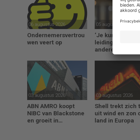
06 augustus 2026
05 augustus 2026
Ondernemersvertrou
‘Je kunt alleen
wen veert op
leidinggeven aa
anderen als je l
kunt geven aan
jezelf’
03 augustus 2026
03 augustus 2026
ABN AMRO koopt
Shell trekt zich 
NIBC van Blackstone
uit wind en zon 
en groeit in
land in Europa
hypotheken