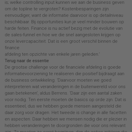
is; welke controlling input kunnen we aan de business geven
om de topline te vergroten? Kostenbesparingen zijn
eenvoudiger, want de informatie daarvoor is op detailniveau
beschikbaar. Bij opportunities kun je veel minder bouwen op
harde feiten. Finance is nu actief bezig met de evolutie van
de sales-funnel en hoe we die snel aangesloten krijgen op
onze levercapaciteit. Dat is een groot verschil binnen de
finance
afdeling ten opzichte van enkele jaren geleden.’
Terug naar de essentie
De grootse challenge voor de financiele afdeling is goede
informatievoorziening te realiseren die positief bijdraagt aan
de business ontwikkeling. ‘Daarvoor moeten we goed
interpreteren wat veranderingen in de buitenwereld voor ons
gaan betekenen’, aldus Berrens. ‘Daar zijn een aantal zaken
voor nodig. Ten eerste moeten de basics op orde zijn. Dat is
essentieel, dus we hebben goede mensen aangesteld die
daar zorg voor dragen. Het tweede is change in alle facetten
en aspecten. Daar hebben we mensen nodig die er plezier in
hebben veranderingen te doorgronden die voor ons relevant