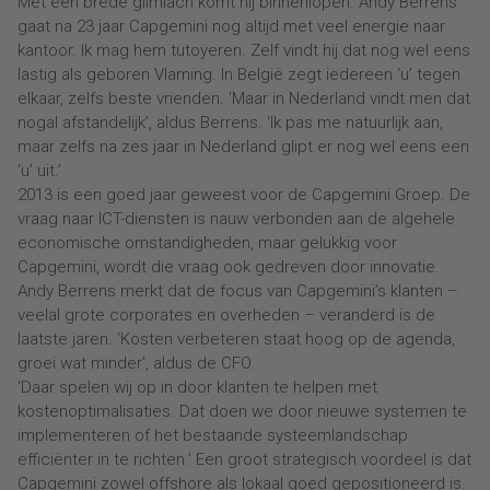
Met een brede glimlach komt hij binnenlopen. Andy Berrens
gaat na 23 jaar Capgemini nog altijd met veel energie naar
kantoor. Ik mag hem tutoyeren. Zelf vindt hij dat nog wel eens
lastig als geboren Vlaming. In België zegt iedereen ‘u’ tegen
elkaar, zelfs beste vrienden. ‘Maar in Nederland vindt men dat
nogal afstandelijk’, aldus Berrens. ‘Ik pas me natuurlijk aan,
maar zelfs na zes jaar in Nederland glipt er nog wel eens een
‘u’ uit.’
2013 is een goed jaar geweest voor de Capgemini Groep. De
vraag naar ICT-diensten is nauw verbonden aan de algehele
economische omstandigheden, maar gelukkig voor
Capgemini, wordt die vraag ook gedreven door innovatie.
Andy Berrens merkt dat de focus van Capgemini’s klanten –
veelal grote corporates en overheden – veranderd is de
laatste jaren. ‘Kosten verbeteren staat hoog op de agenda,
groei wat minder’, aldus de CFO.
‘Daar spelen wij op in door klanten te helpen met
kostenoptimalisaties. Dat doen we door nieuwe systemen te
implementeren of het bestaande systeemlandschap
efficiënter in te richten.’ Een groot strategisch voordeel is dat
Capgemini zowel offshore als lokaal goed gepositioneerd is.