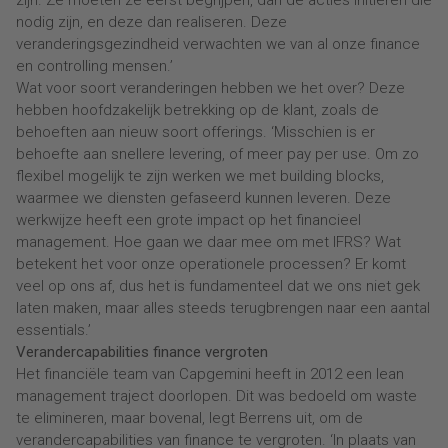
zijn. Ze moeten ze eerst begrijpen, dan de acties initiëren die
nodig zijn, en deze dan realiseren. Deze
veranderingsgezindheid verwachten we van al onze finance
en controlling mensen.’
Wat voor soort veranderingen hebben we het over? Deze
hebben hoofdzakelijk betrekking op de klant, zoals de
behoeften aan nieuw soort offerings. ‘Misschien is er
behoefte aan snellere levering, of meer pay per use. Om zo
flexibel mogelijk te zijn werken we met building blocks,
waarmee we diensten gefaseerd kunnen leveren. Deze
werkwijze heeft een grote impact op het financieel
management. Hoe gaan we daar mee om met IFRS? Wat
betekent het voor onze operationele processen? Er komt
veel op ons af, dus het is fundamenteel dat we ons niet gek
laten maken, maar alles steeds terugbrengen naar een aantal
essentials.’
Verandercapabilities finance vergroten
Het financiële team van Capgemini heeft in 2012 een lean
management traject doorlopen. Dit was bedoeld om waste
te elimineren, maar bovenal, legt Berrens uit, om de
verandercapabilities van finance te vergroten. ‘In plaats van