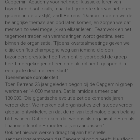
Capgemini Academy voor het meer klassieke leren van
bijvoorbeeld soft skills, maar het grootste stuk van het leren
gebeurt in de praktijk’, vindt Berrens. ‘Daarom moeten we de
belangrijke thema’s aan bod laten komen, en zorgen we dat
mensen zo veel mogelijk van elkaar leren.’ Teamwork en het
tegemoet treden van veranderingen wordt gestimuleerd
binnen de organisatie. ‘Tijdens kwartaalmeetings geven we
altijd een fles champagne weg aan iemand die een
bijzondere prestatie heeft verricht, bijvoorbeeld de groep
heeft meegekregen of een cruciale rol heeft gespeeld in
een grote deal met een klant.’
Toenemende complexiteit
Toen Berrens 23 jaar geleden begon bij de Capgemini groep
werkten er 14.000 mensen. Dat is inmiddels meer dan
130.000. ‘Die gigantische evolutie zet de komende jaren
verder door. We merken dat organisaties zich steeds verder
globaal ontwikkelen, en dat de rol van technologie aan belang
blijft winnen. Dat betekent dat we ons als organisatie – en als
financiële functie – moeten blijven aanpassen.’
Ook het nieuwe werken draagt bij aan het snelle
aanpassingsvermogen dat Capgemini nodig heeft. Na afloop