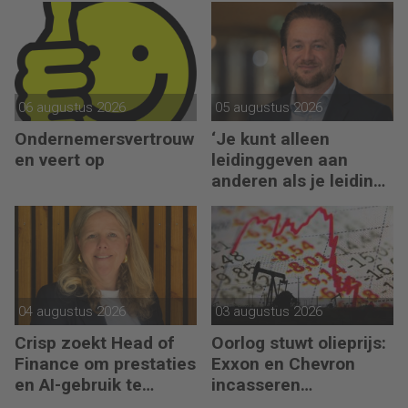
06 augustus 2026
05 augustus 2026
Ondernemersvertrouw
‘Je kunt alleen
en veert op
leidinggeven aan
anderen als je leiding
kunt geven aan jezelf’
04 augustus 2026
03 augustus 2026
Crisp zoekt Head of
Oorlog stuwt olieprijs:
Finance om prestaties
Exxon en Chevron
en AI-gebruik te
incasseren
versnellen
miljardenwinsten