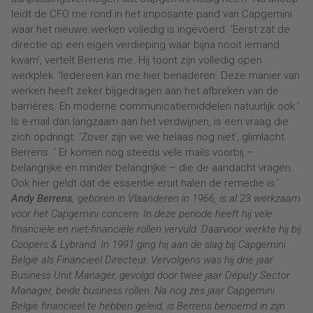
leidt de CFO me rond in het imposante pand van Capgemini
waar het nieuwe werken volledig is ingevoerd. ‘Eerst zat de
directie op een eigen verdieping waar bijna nooit iemand
kwam’, vertelt Berrens me. Hij toont zijn volledig open
werkplek. ‘Iedereen kan me hier benaderen. Deze manier van
werken heeft zeker bijgedragen aan het afbreken van de
barrières. En moderne communicatiemiddelen natuurlijk ook.’
Is e-mail dan langzaam aan het verdwijnen, is een vraag die
zich opdringt. ‘Zover zijn we we helaas nog niet’, glimlacht
Berrens. ‘ Er komen nog steeds vele mails voorbij –
belangrijke en minder belangrijke – die de aandacht vragen.
Ook hier geldt dat de essentie eruit halen de remedie is.’
Andy Berrens
, geboren in Vlaanderen in 1966, is al 23 werkzaam
voor het Capgemini concern. In deze periode heeft hij vele
financiële en niet-financiële rollen vervuld. Daarvoor werkte hij bij
Coopers & Lybrand. In 1991 ging hij aan de slag bij Capgemini
België als Financieel Directeur. Vervolgens was hij drie jaar
Business Unit Manager, gevolgd door twee jaar Deputy Sector
Manager, beide business rollen. Na nog zes jaar Capgemini
België financieel te hebben geleid, is Berrens benoemd in zijn