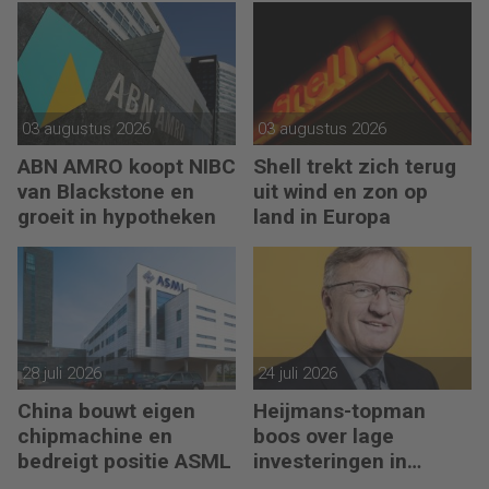
03 augustus 2026
03 augustus 2026
ABN AMRO koopt NIBC
Shell trekt zich terug
van Blackstone en
uit wind en zon op
groeit in hypotheken
land in Europa
28 juli 2026
24 juli 2026
China bouwt eigen
Heijmans-topman
chipmachine en
boos over lage
bedreigt positie ASML
investeringen in
infrastructuur