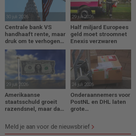
30 juli 2026
29 juli 2026
Centrale bank VS
Half miljard Europees
handhaaft rente, maar
geld moet stroomnet
druk om te verhogen
Enexis verzwaren
neemt toe
29 juli 2026
24 juli 2026
Amerikaanse
Onderaannemers voor
staatsschuld groeit
PostNL en DHL laten
razendsnel, maar dat
grote
is niet erg
belastingschulden
achter
Meld je aan voor de nieuwsbrief