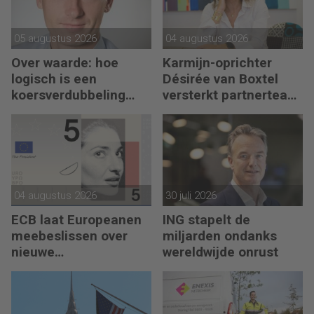
05 augustus 2026
04 augustus 2026
Over waarde: hoe
Karmijn-oprichter
logisch is een
Désirée van Boxtel
koersverdubbeling
versterkt partnerteam
eigenlijk?
CFO Capabel
04 augustus 2026
30 juli 2026
ECB laat Europeanen
ING stapelt de
meebeslissen over
miljarden ondanks
nieuwe
wereldwijde onrust
eurobankbiljetten