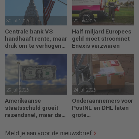
30 juli 2026
29 juli 2026
Centrale bank VS
Half miljard Europees
handhaaft rente, maar
geld moet stroomnet
druk om te verhogen
Enexis verzwaren
neemt toe
29 juli 2026
24 juli 2026
Amerikaanse
Onderaannemers voor
staatsschuld groeit
PostNL en DHL laten
razendsnel, maar dat
grote
is niet erg
belastingschulden
achter
Meld je aan voor de nieuwsbrief