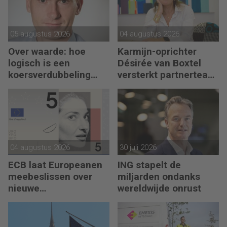
05 augustus 2026
04 augustus 2026
Over waarde: hoe
Karmijn-oprichter
logisch is een
Désirée van Boxtel
koersverdubbeling
versterkt partnerteam
eigenlijk?
CFO Capabel
04 augustus 2026
30 juli 2026
ECB laat Europeanen
ING stapelt de
meebeslissen over
miljarden ondanks
nieuwe
wereldwijde onrust
eurobankbiljetten