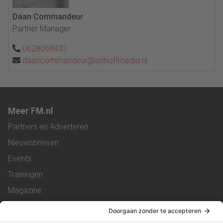
Daan Commandeur
Partner Manager
0628068433
daancommandeur@sijthoffmedia.nl
Meer FM.nl
Partners en Adverteren
Nieuwsbrieven
Events
Trainingen
Magazine
Vacatures
Service & Contact