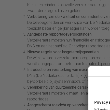
Kleine en minder risicovolle verzekeraars krijgen
zwaardere regels blijven gelden.
Verbetering van de kwaliteit en consistentie van
De bevoegdheden en werkwijze van De Nederland
toezicht beter en gelijkmatiger kan worden toeg
Aangepaste rapportageverplichtingen
Verzekeraars moeten hun financiële en risicogeg
DNB en aan het publiek. Onnodige rapportagela
Nieuwe regels voor langetermijngaranties
De wijze waarop verzekeraars omgaan met langl
wordt aangepast om beter aan te sluiten bij ec
Introductie en versterking van macroprudentiële
DNB (De Nederlandsche Bank) krijgt extra mogel
bijvoorbeeld bij systeemrisico’s of marktstress.
Verankering van duurzaamheidsrisico’s in het to
Verzekeraars moeten klimaat- en andere duurzaa
rapportages.
Aangescherpt toezicht op verzekeringsgroepen