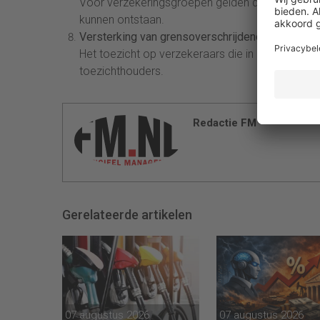
Voor verzekeringsgroepen gelden duidelijkere re
kunnen ontstaan.
Versterking van grensoverschrijdend toezicht
Het toezicht op verzekeraars die in meerdere EU
toezichthouders.
Redactie FM
Gerelateerde artikelen
07 augustus 2026
07 augustus 2026