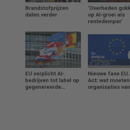
Brandstofprijzen
‘Overheden gok
dalen verder
op AI-groei als
rentedemper’
03 augustus 2026
31 juli 2026
EU verplicht AI-
Nieuwe fase EU 
bedrijven tot label op
Act: wat moeten
gegenereerde
organisaties va
content
augustus 2026
regelen?