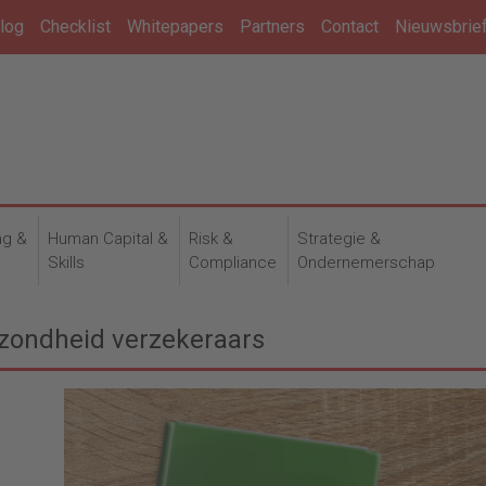
log
Checklist
Whitepapers
Partners
Contact
Nieuwsbrie
ng &
Human Capital &
Risk &
Strategie &
n
Skills
Compliance
Ondernemerschap
ezondheid verzekeraars