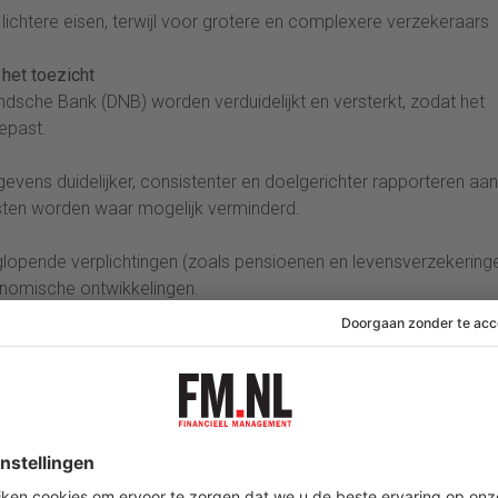
 lichtere eisen, terwijl voor grotere en complexere verzekeraars
 het toezicht
sche Bank (DNB) worden verduidelijkt en versterkt, zodat het
epast.
evens duidelijker, consistenter en doelgerichter rapporteren aan
sten worden waar mogelijk verminderd.
opende verplichtingen (zoals pensioenen en levensverzekering
onomische ontwikkelingen.
 instrumenten
ijkheden om risico’s voor de hele verzekeringssector te beheers
ezicht
mheidsrisico’s expliciet meenemen in hun risicobeheer en