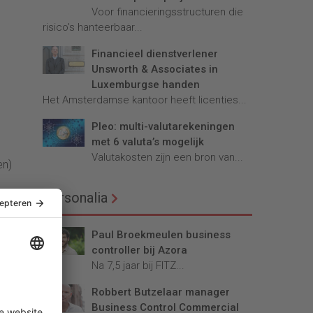
Voor financieringsstructuren die
risico’s hanteerbaar...
Financieel dienstverlener
Unsworth & Associates in
Luxemburgse handen
Het Amsterdamse kantoor heeft licenties...
Pleo: multi-valutarekeningen
met 6 valuta’s mogelijk
Valutakosten zijn een bron van...
en)
Personalia
en,
Paul Broekmeulen business
controller bij Azora
Na 7,5 jaar bij FITZ...
Robbert Butzelaar manager
Business Control Commercial