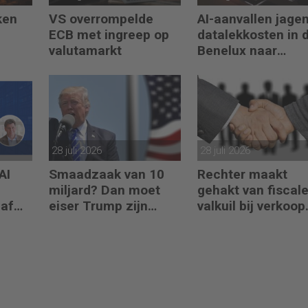
ken
VS overrompelde
AI-aanvallen jage
ECB met ingreep op
datalekkosten in 
valutamarkt
Benelux naar
recordhoogte
28 juli 2026
28 juli 2026
AI
Smaadzaak van 10
Rechter maakt
miljard? Dan moet
gehakt van fiscal
naf
eiser Trump zijn
valkuil bij verkoop
boeken laten zien
aandelen door
oprichters