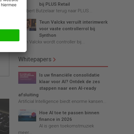
bij PLUS Retail
Robbert Butzelaar terug naar PLUS...
Teun Valckx verruilt interimwerk
voor vaste controllerrol bij
Synthon
Teun Valckx wordt controller bij...
Whitepapers
Is uw financiële consolidatie
klaar voor AI? Ontdek de zes
stappen naar een AI-ready
afsluiting
Artificial Intelligence biedt enorme kansen...
Hoe AI toe te passen binnen
finance in 2026
AI is geen toekomstmuziek
meer...