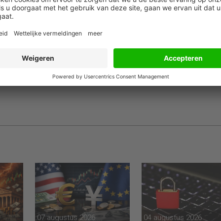
gels, met speciale aandacht voor risico’s die binnen de groep
-landen actief zijn, wordt beter gecoördineerd tussen
07 augustus 2026
04 augustus 2026