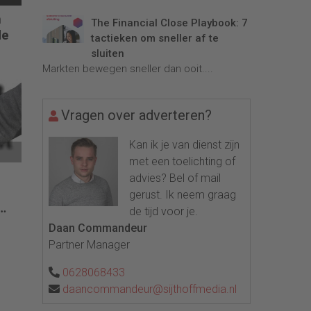
n
The Financial Close Playbook: 7
de
tactieken om sneller af te
sluiten
Markten bewegen sneller dan ooit....
Vragen over adverteren?
Kan ik je van dienst zijn
met een toelichting of
advies? Bel of mail
e
gerust. Ik neem graag
de tijd voor je.
Daan Commandeur
Partner Manager
0628068433
daancommandeur@sijthoffmedia.nl