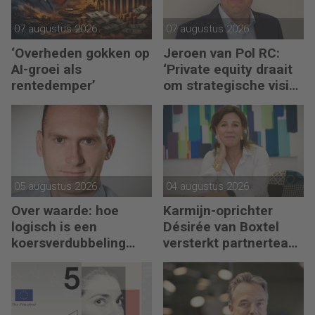
07 augustus 2026
07 augustus 2026
‘Overheden gokken op
Jeroen van Pol RC:
AI-groei als
‘Private equity draait
rentedemper’
om strategische visie
én operational
excellence’
05 augustus 2026
04 augustus 2026
Over waarde: hoe
Karmijn-oprichter
logisch is een
Désirée van Boxtel
koersverdubbeling
versterkt partnerteam
eigenlijk?
CFO Capabel