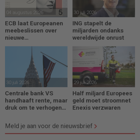
04 augustus 2026
30 juli 2026
ECB laat Europeanen
ING stapelt de
meebeslissen over
miljarden ondanks
nieuwe
wereldwijde onrust
eurobankbiljetten
30 juli 2026
29 juli 2026
Centrale bank VS
Half miljard Europees
handhaaft rente, maar
geld moet stroomnet
druk om te verhogen
Enexis verzwaren
neemt toe
Meld je aan voor de nieuwsbrief