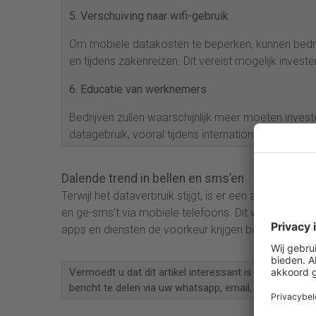
5. Verschuiving naar wifi-gebruik
Om mobiele datakosten te beperken, kunnen bedrij
en tijdens zakenreizen. Dit vereist mogelijk invester
6. Educatie van werknemers
Bedrijven zullen waarschijnlijk meer moeten inve
datagebruik, vooral tijdens internationale reize
Dalende trend in bellen en sms’en
Terwijl het dataverbruik stijgt, is er een afname in 
en ge-sms’t via mobiele telefoons. Dit weerspiegel
apps en diensten de voorkeur krijgen boven conve
Vermoedt u dat dit artikel interessant is voor andere
bericht te delen via uw whatsapp, email, Linkedin of Tw