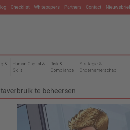
log
Checklist
Whitepapers
Partners
Contact
Nieuwsbrie
ng &
Human Capital &
Risk &
Strategie &
n
Skills
Compliance
Ondernemerschap
taverbruik te beheersen