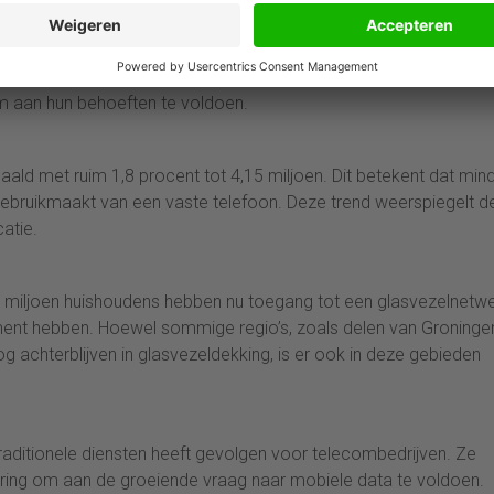
kketten
antal consumenten dat kiest voor gecombineerde pakketten van
r. Dit suggereert dat klanten flexibelere opties zoeken en mogelijk
m aan hun behoeften te voldoen.
aald met ruim 1,8 procent tot 4,15 miljoen. Dit betekent dat min
ebruikmaakt van een vaste telefoon. Deze trend weerspiegelt d
atie.
 7,7 miljoen huishoudens hebben nu toegang tot een glasvezelnetwe
ent hebben. Hoewel sommige regio’s, zoals delen van Groninge
g achterblijven in glasvezeldekking, is er ook in deze gebieden
raditionele diensten heeft gevolgen voor telecombedrijven. Ze
ering om aan de groeiende vraag naar mobiele data te voldoen.