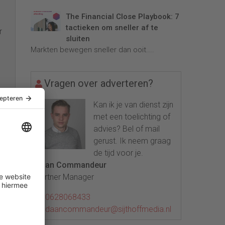
The Financial Close Playbook: 7
tactieken om sneller af te
r
sluiten
Markten bewegen sneller dan ooit....
Vragen over adverteren?
Kan ik je van dienst zijn
met een toelichting of
advies? Bel of mail
ld
gerust. Ik neem graag
rde
de tijd voor je.
Daan Commandeur
Partner Manager
0628068433
daancommandeur@sijthoffmedia.nl