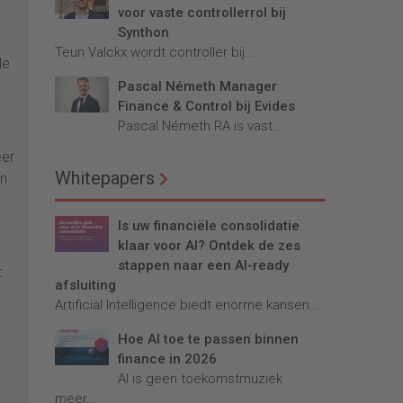
voor vaste controllerrol bij
Synthon
Teun Valckx wordt controller bij...
le
Pascal Németh Manager
Finance & Control bij Evides
Pascal Németh RA is vast...
eer
Whitepapers
jn
Is uw financiële consolidatie
klaar voor AI? Ontdek de zes
stappen naar een AI-ready
t
afsluiting
Artificial Intelligence biedt enorme kansen...
Hoe AI toe te passen binnen
finance in 2026
AI is geen toekomstmuziek
meer...