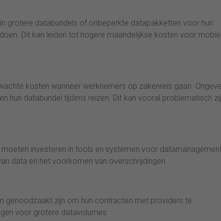
 in grotere databundels of onbeperkte datapakketten voor hun
en. Dit kan leiden tot hogere maandelijkse kosten voor mobie
erwachte kosten wanneer werknemers op zakenreis gaan. Ongev
 hun databundel tijdens reizen. Dit kan vooral problematisch zi
jk moeten investeren in tools en systemen voor datamanagemen
ik van data en het voorkomen van overschrijdingen.
n genoodzaakt zijn om hun contracten met providers te
ngen voor grotere datavolumes.