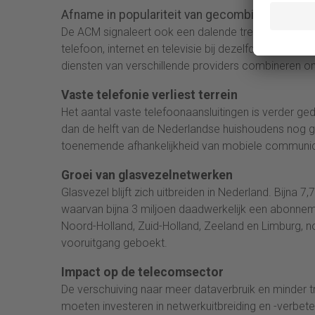
Afname in populariteit van gecombineerde pa
De ACM signaleert ook een dalende trend in het a
telefoon, internet en televisie bij dezelfde aanbiede
diensten van verschillende providers combineren o
Vaste telefonie verliest terrein
Het aantal vaste telefoonaansluitingen is verder ged
dan de helft van de Nederlandse huishoudens nog g
toenemende afhankelijkheid van mobiele communic
Groei van glasvezelnetwerken
Glasvezel blijft zich uitbreiden in Nederland. Bijna
waarvan bijna 3 miljoen daadwerkelijk een abonnem
Noord-Holland, Zuid-Holland, Zeeland en Limburg, no
vooruitgang geboekt.
Impact op de telecomsector
De verschuiving naar meer dataverbruik en minder t
moeten investeren in netwerkuitbreiding en -verbet