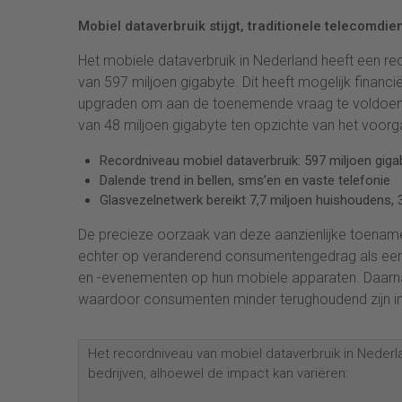
Mobiel dataverbruik stijgt, traditionele telecomd
Het mobiele dataverbruik in Nederland heeft een re
van 597 miljoen gigabyte. Dit heeft mogelijk finan
upgraden om aan de toenemende vraag te voldoen. 
van 48 miljoen gigabyte ten opzichte van het voorg
Recordniveau mobiel dataverbruik: 597 miljoen giga
Dalende trend in bellen, sms’en en vaste telefonie
Glasvezelnetwerk bereikt 7,7 miljoen huishoudens,
De precieze oorzaak van deze aanzienlijke toename
echter op veranderend consumentengedrag als een b
en -evenementen op hun mobiele apparaten. Daarna
waardoor consumenten minder terughoudend zijn in 
Het recordniveau van mobiel dataverbruik in Nederla
bedrijven, alhoewel de impact kan variëren: