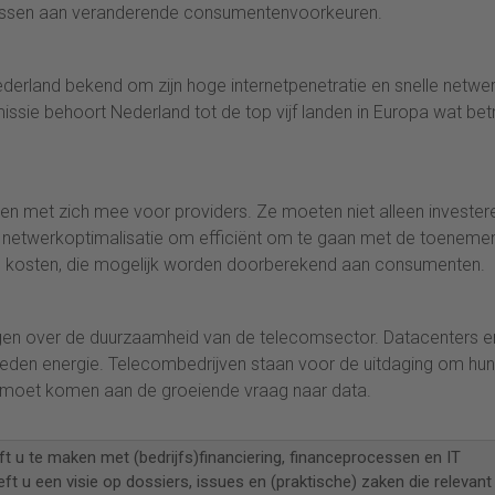
passen aan veranderende consumentenvoorkeuren.
ederland bekend om zijn hoge internetpenetratie en snelle netwe
ie behoort Nederland tot de top vijf landen in Europa wat betr
gen met zich mee voor providers. Ze moeten niet alleen investere
r netwerkoptimalisatie om efficiënt om te gaan met de toeneme
le kosten, die mogelijk worden doorberekend aan consumenten.
agen over de duurzaamheid van de telecomsector. Datacenters e
heden energie. Telecombedrijven staan voor de uitdaging om hun
egemoet komen aan de groeiende vraag naar data.
ft u te maken met (bedrijfs)financiering, financeprocessen en IT
eft u een visie op dossiers, issues en (praktische) zaken die relevant