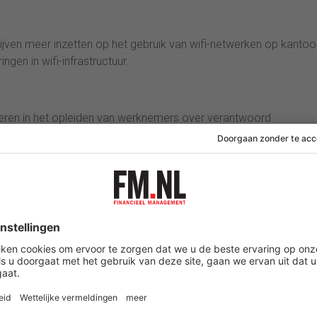
ven meer inzetten op het gebruik van wifi-netwerken op kantoo
ingen in wifi-infrastructuur.
steren in het opleiden van werknemers over verantwoord
n, om onverwachte kosten te voorkomen.
het gebruik van traditionele telecomdiensten. Er wordt minder gebe
t een verschuiving in communicatiepatronen, waarbij datagestuu
ntionele methoden.
[Artikel gaat verder na de volgende alinea]
n binnen uw organisatie of netwerk, wijs anderen hier dan op door dit
itter (bovenaan dit artikel).