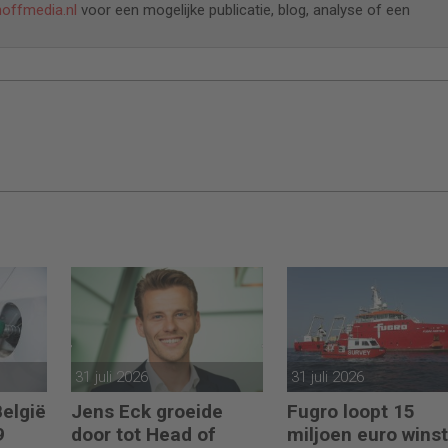
hoffmedia.nl
voor een mogelijke publicatie, blog, analyse of een
31 juli 2026
31 juli 2026
België
Jens Eck groeide
Fugro loopt 15
9
door tot Head of
miljoen euro winst