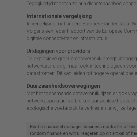
Tegelijkertijd moeten ze hun dienstenaanbod aan
Internationale vergelijking
In vergelijking met andere Europese landen staat N
Volgens een recent rapport van de Europese Commiss
digitale connectiviteit en infrastructuur.
Uitdagingen voor providers
De explosieve groei in dataverbruik brengt uitdagin
netwerkuitbreiding, maar ook in technologieën voo
datastromen. Dit kan leiden tot hogere operatione
Duurzaamheidsoverwegingen
Met het toenemende dataverbruik rijzen er ook vr
netwerkapparatuur verbruiken aanzienlijke hoeveel
ecologische voetafdruk te verkleinen terwijl ze t
Bent u financieel manager, business controller of hee
rondom finance en wilt u reageren op dit artikel of he