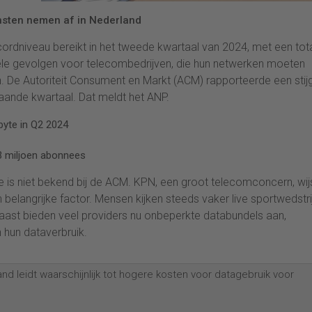
iensten nemen af in Nederland
cordniveau bereikt in het tweede kwartaal van 2024, met een tot
ciële gevolgen voor telecombedrijven, die hun netwerken moeten
De Autoriteit Consument en Markt (ACM) rapporteerde een stij
aande kwartaal. Dat meldt het ANP.
byte in Q2 2024
 3 miljoen abonnees
 is niet bekend bij de ACM. KPN, een groot telecomconcern, wij
elangrijke factor. Mensen kijken steeds vaker live sportwedstr
ast bieden veel providers nu onbeperkte databundels aan,
hun dataverbruik.
nd leidt waarschijnlijk tot hogere kosten voor datagebruik voor