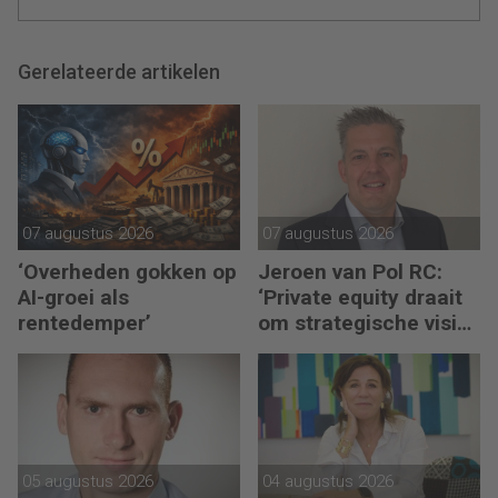
Gerelateerde artikelen
07 augustus 2026
07 augustus 2026
‘Overheden gokken op
Jeroen van Pol RC:
AI-groei als
‘Private equity draait
rentedemper’
om strategische visie
én operational
excellence’
05 augustus 2026
04 augustus 2026