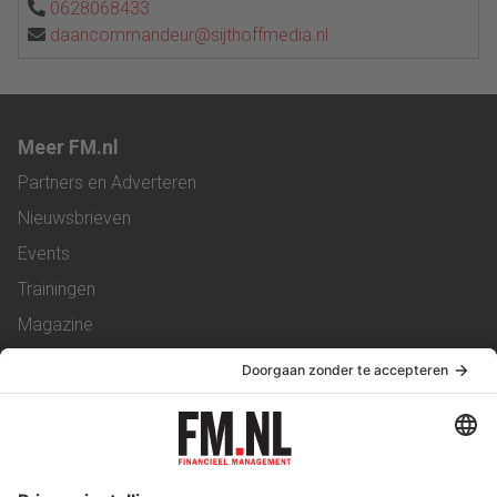
0628068433
daancommandeur@sijthoffmedia.nl
Meer FM.nl
Partners en Adverteren
Nieuwsbrieven
Events
Trainingen
Magazine
Vacatures
Service & Contact
Contact
Over ons