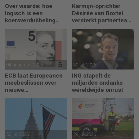
Over waarde: hoe
Karmijn-oprichter
logisch is een
Désirée van Boxtel
koersverdubbeling
versterkt partnerteam
eigenlijk?
CFO Capabel
04 augustus 2026
30 juli 2026
ECB laat Europeanen
ING stapelt de
meebeslissen over
miljarden ondanks
nieuwe
wereldwijde onrust
eurobankbiljetten
30 juli 2026
29 juli 2026