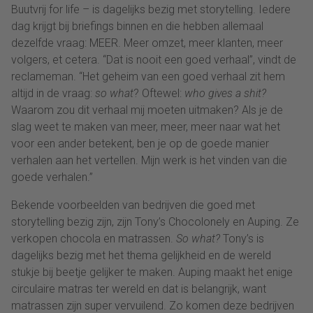
Buutvrij for life – is dagelijks bezig met storytelling. Iedere
dag krijgt bij briefings binnen en die hebben allemaal
dezelfde vraag: MEER. Meer omzet, meer klanten, meer
volgers, et cetera. “Dat is nooit een goed verhaal”, vindt de
reclameman. “Het geheim van een goed verhaal zit hem
altijd in de vraag:
so what
? Oftewel:
who gives a shit?
Waarom zou dit verhaal mij moeten uitmaken? Als je de
slag weet te maken van meer, meer, meer naar wat het
voor een ander betekent, ben je op de goede manier
verhalen aan het vertellen. Mijn werk is het vinden van die
goede verhalen.”
Bekende voorbeelden van bedrijven die goed met
storytelling bezig zijn, zijn Tony’s Chocolonely en Auping. Ze
verkopen chocola en matrassen.
So what?
Tony’s is
dagelijks bezig met het thema gelijkheid en de wereld
stukje bij beetje gelijker te maken. Auping maakt het enige
circulaire matras ter wereld en dat is belangrijk, want
matrassen zijn super vervuilend. Zo komen deze bedrijven