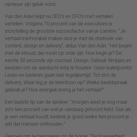
opnieuw zijn geluk vond.
Van den Adel helpt nu CEO’s en CFO’s met verhalen
vertellen. Volgens 70 procent van de executives is
storytelling de grootste succesfactor van je carrière. “Je
verhaal memorabel maken doe je met de driehoek van
content, design en delivery”, aldus Van den Adel. “Het begint
met de inhoud, die moet op orde zijn. Hoe begin je? De
eerste 30 seconde zijn cruciaal. Design: Gebruik filmpjes en
beelden om de aandacht erbij te houden. Geen bulletpoints!
Lezen en luisteren gaan niet tegelijkertijd. Tot slot de
delivery; Waar leg je de klemtoon op? Welke beeldspraak
gebruik je? Hoe energiek breng je het verhaal?”
Een laatste tip van de spreker: “morgen weet je nog maar
zo’n tien procent van wat je vandaag gehoord hebt. Dus als
je een verhaal houdt; bedenk je goed welke tien procent je
wilt dat mensen onthouden.”
Genoeg om te bespreken op de borrel. “De hoeveelheid