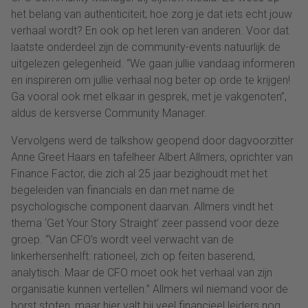
het belang van authenticiteit; hoe zorg je dat iets echt jouw
verhaal wordt? En ook op het leren van anderen. Voor dat
laatste onderdeel zijn de community-events natuurlijk de
uitgelezen gelegenheid. “We gaan jullie vandaag informeren
en inspireren om jullie verhaal nog beter op orde te krijgen!
Ga vooral ook met elkaar in gesprek, met je vakgenoten”,
aldus de kersverse Community Manager.
Vervolgens werd de talkshow geopend door dagvoorzitter
Anne Greet Haars en tafelheer Albert Allmers, oprichter van
Finance Factor, die zich al 25 jaar bezighoudt met het
begeleiden van financials en dan met name de
psychologische component daarvan. Allmers vindt het
thema ‘Get Your Story Straight’ zeer passend voor deze
groep. “Van CFO’s wordt veel verwacht van de
linkerhersenhelft: rationeel, zich op feiten baserend,
analytisch. Maar de CFO moet ook het verhaal van zijn
organisatie kunnen vertellen.” Allmers wil niemand voor de
borst stoten, maar hier valt bij veel financieel leiders nog