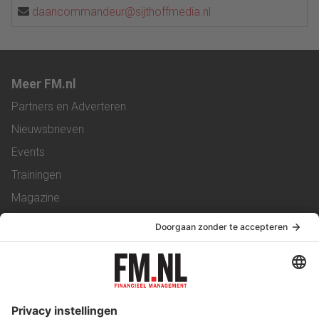
daancommandeur@sijthoffmedia.nl
Meer FM.nl
Partners en Adverteren
Nieuwsbrieven
Events
Trainingen
Magazine
Vacatures
Service & Contact
Contact
Over ons
Werken bij ons