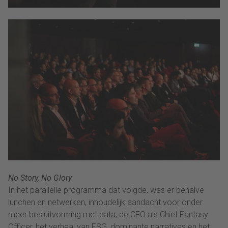
No Story, No Glory
In het parallelle programma dat volgde, was er behalve
lunchen en netwerken, inhoudelijk aandacht voor onder
meer besluitvorming met data, de CFO als Chief Fantasy
Officer, het verhaal van ESG, dominante narratives en het