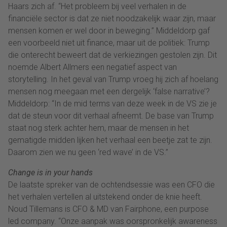
Haars zich af. “Het probleem bij veel verhalen in de
financiële sector is dat ze niet noodzakelijk waar zijn, maar
mensen komen er wel door in beweging.” Middeldorp gaf
een voorbeeld niet uit finance, maar uit de politiek: Trump
die onterecht beweert dat de verkiezingen gestolen zijn. Dit
noemde Albert Allmers een negatief aspect van
storytelling. In het geval van Trump vroeg hij zich af hoelang
mensen nog meegaan met een dergelijk ‘false narrative’?
Middeldorp: “In de mid terms van deze week in de VS zie je
dat de steun voor dit verhaal afneemt. De base van Trump
staat nog sterk achter hem, maar de mensen in het
gematigde midden lijken het verhaal een beetje zat te zijn.
Daarom zien we nu geen ‘red wave’ in de VS.”
Change is in your hands
De laatste spreker van de ochtendsessie was een CFO die
het verhalen vertellen al uitstekend onder de knie heeft.
Noud Tillemans is CFO & MD van Fairphone, een purpose
led company. “Onze aanpak was oorspronkelijk awareness