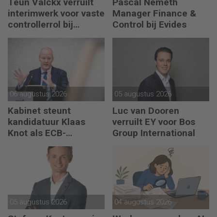
Teun Valckx verruilt
Pascal Németh
interimwerk voor vaste
Manager Finance &
controllerrol bij
Control bij Evides
Synthon
06 augustus 2026
05 augustus 2026
Kabinet steunt
Luc van Dooren
kandidatuur Klaas
verruilt EY voor Bos
Knot als ECB-
Group International
president
05 augustus 2026
04 augustus 2026