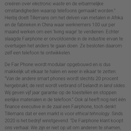
creëren over
electronic waste
en de erbarmelijke
omstandigheden waarop telefoons gemaakt worden.”
Hierbij doelt Tillemans om het delven van metalen in Afrika
en de fabrieken in China waar werknemers 100 uur per
maand werken om een ‘living wage’ te verdienen. Echter
slaagde Fairphone er onvoldoende in de industrie ervan te
overtuigen het anders te gaan doen. Ze besloten daarom
zelf een telefoon te ontwikkelen.
De Fair Phone wordt modulair opgebouwd en is dus
makkelijk uit elkaar te halen en weer in elkaar te zetten.
“Van de andere smart phones wordt slechts 20 procent
hergebruikt, de rest wordt verbrand of belandt in
land slides
.
Wij geven vijf jaar garantie op de toestellen en stoppen
eerlijke materialen in de telefoon.” Ook al heeft nog niet één
finance executive in de zaal een Fairphone, toch denkt
Tillemans dat er een markt is voor
ethical tehnology
. Sinds
2020 is het bedrijf winstgevend. “De Fairphone klant koopt
ons verhaal. We zijn er niet op uit om anderen te
shamen
,