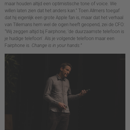
maar houden altijd een optimistische tone of voice. We
willen laten zien dat het anders kan.” Toen Allmers toegaf
dat hij eigenlijk een grote Apple fan is, maar dat het verhaal
van Tillemans hem wel de ogen heeft geopend, zei de CFO:
“Wij zeggen altijd bij Fairphone; ‘de duurzaamste telefoon is
je huidige telefoon’. Als je volgende telefoon maar een
Fairphone is.
Change is in your hands.
”