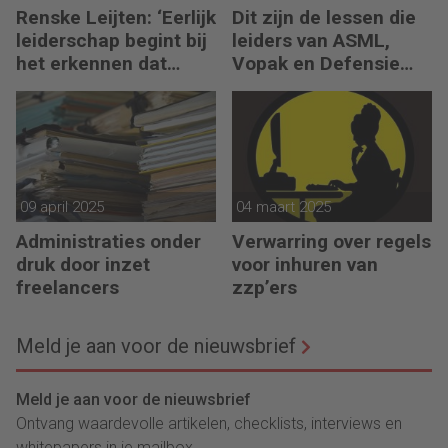
Renske Leijten: ‘Eerlijk
Dit zijn de lessen die
leiderschap begint bij
leiders van ASML,
het erkennen dat
Vopak en Defensie
fouten maken erbij
toepassen in
hoort’
turbulente tijden
09 april 2025
04 maart 2025
Administraties onder
Verwarring over regels
druk door inzet
voor inhuren van
freelancers
zzp’ers
Meld je aan voor de nieuwsbrief
Meld je aan voor de nieuwsbrief
Ontvang waardevolle artikelen, checklists, interviews en
whitepapers in je mailbox.