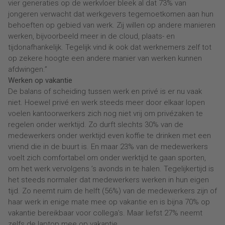
vier generaties op de werkvloer bleek al dat 73% van
jongeren verwacht dat werkgevers tegemoetkomen aan hun
behoeften op gebied van werk. Zij willen op andere manieren
werken, bijvoorbeeld meer in de cloud, plaats- en
tijdonafhankelijk. Tegelijk vind ik ook dat werknemers zelf tot
op zekere hoogte een andere manier van werken kunnen
afdwingen.”
Werken op vakantie
De balans of scheiding tussen werk en privé is er nu vaak
niet. Hoewel privé en werk steeds meer door elkaar lopen
voelen kantoorwerkers zich nog niet vrij om privézaken te
regelen onder werktijd. Zo durft slechts 30% van de
medewerkers onder werktijd even koffie te drinken met een
vriend die in de buurt is. En maar 23% van de medewerkers
voelt zich comfortabel om onder werktijd te gaan sporten,
om het werk vervolgens ’s avonds in te halen. Tegelijkertijd is
het steeds normaler dat medewerkers werken in hun eigen
tijd. Zo neemt ruim de helft (56%) van de medewerkers zijn of
haar werk in enige mate mee op vakantie en is bijna 70% op
vakantie bereikbaar voor collega’s. Maar liefst 27% neemt
zelfs de laptop mee op vakantie.