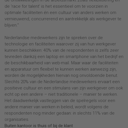
de ontwikkelingen in de arbeidsmarkt zoals flexibilisering en
de ‘race for talent’ is het essentieel om te voorzien in
optimale faciliteiten én een cultuur van anders werken om
vernieuwend, concurrerend en aantrekkelijk als werkgever te
blijven.”
Nederlandse medewerkers zijn te spreken over de
technologie en faciliteiten waarover zij van hun werkgever
kunnen beschikken: 40% van de respondenten is zelfs zeer
tevreden dankzij een laptop en smartphone van het bedrijf en
de beschikbaarheid van web-mail. Maar waar de faciliteiten
en apparatuur om flexibel te kunnen werken aanwezig zijn,
worden de mogelijkheden hiervan nog onvoldoende benut.
Slechts 20% van de Nederlandse medewerkers ervaart een
positieve cultuur en een stimulans van zijn werkgever om ook
echt op een andere – niet traditionele – manier te werken.
Het daadwerkelijk vastleggen van de spelregels voor een
andere manier van werken in beleid, wordt volgens de
respondenten nog minder gedaan: in slechts 11% van de
organisaties.
Buiten kantoor is thuis of bij de klant