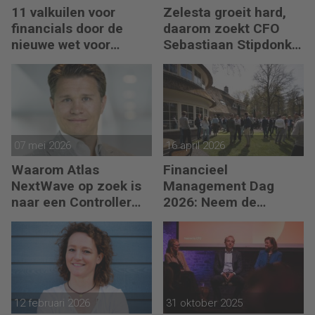
11 valkuilen voor
Zelesta groeit hard,
financials door de
daarom zoekt CFO
nieuwe wet voor
Sebastiaan Stipdonk
loontransparantie
een Controller
07 mei 2026
16 april 2026
Waarom Atlas
Financieel
NextWave op zoek is
Management Dag
naar een Controller
2026: Neem de
Group Finance
toekomst in eigen
hand
12 februari 2026
31 oktober 2025