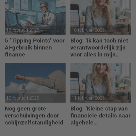
turbulente tijden
18 februari 2025
18 februari 2025
5 ‘Tipping Points’ voor
Blog: ‘Ik kan toch niet
AI-gebruik binnen
verantwoordelijk zijn
finance
voor alles in mijn
waardeketen?’
12 februari 2025
11 februari 2025
Nog geen grote
Blog: ‘Kleine stap van
verschuivingen door
financiële details naar
schijnzelfstandigheid
algehele
duurzaamheid ‘