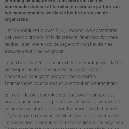
jarenlang de ambitie van controllers om van het
boekhouderstempel af te raken en serieuze partner van
het management te worden in het besturen van de
organisatie.
Het is voorbij, het is over. Pijnlijk moeten we constateren
dat veel controllers, of in de breedte, financials zich mee
hebben laten voeren op de zegetocht van het alsmaar
aanzwellende meer en groter.
Tegen beter weten in, ondanks het onderbuikgevoel dat het
niet klopte, hebben bestuurders hun organisaties
opgestuwd naar grote hoogten met gedurfde
financieringen, overnames en overtrokken waarderingen.
Er is een klassiek sprookje wat gaat over Icarus, die zo
hoog naar de zon vloog tot de was tussen zijn veren smolt
en hij omlaag stortte zijn dood tegemoet. We hebben de
afgelopen jaren massaal de vlucht naar de zon gemaakt.
En dan bedoel ik niet onze zomervakanties, zult u begrijpen.