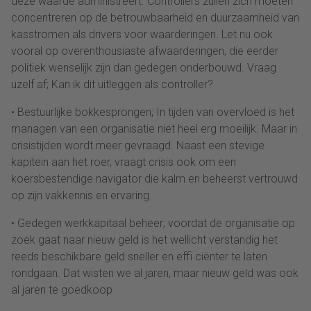
deze waarde administreert. Controllers zullen zich moeten
concentreren op de betrouwbaarheid en duurzaamheid van
kasstromen als drivers voor waarderingen. Let nu ook
vooral op overenthousiaste afwaarderingen, die eerder
politiek wenselijk zijn dan gedegen onderbouwd. Vraag
uzelf af; Kan ik dit uitleggen als controller?
• Bestuurlijke bokkesprongen; In tijden van overvloed is het
managen van een organisatie niet heel erg moeilijk. Maar in
crisistijden wordt meer gevraagd. Naast een stevige
kapitein aan het roer, vraagt crisis ook om een
koersbestendige navigator die kalm en beheerst vertrouwd
op zijn vakkennis en ervaring.
• Gedegen werkkapitaal beheer; voordat de organisatie op
zoek gaat naar nieuw geld is het wellicht verstandig het
reeds beschikbare geld sneller en effi ciënter te laten
rondgaan. Dat wisten we al jaren, maar nieuw geld was ook
al jaren te goedkoop