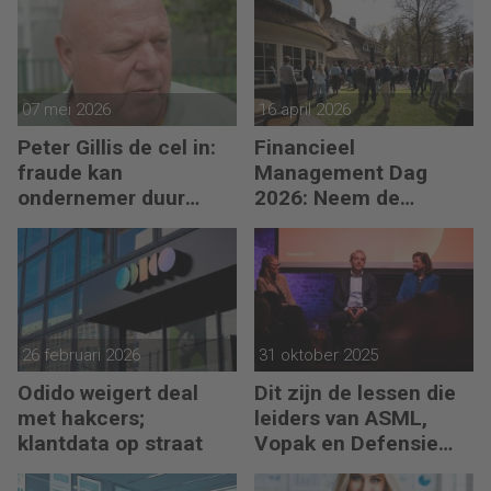
07 mei 2026
16 april 2026
Peter Gillis de cel in:
Financieel
fraude kan
Management Dag
ondernemer duur
2026: Neem de
komen te staan
toekomst in eigen
hand
26 februari 2026
31 oktober 2025
Odido weigert deal
Dit zijn de lessen die
met hakcers;
leiders van ASML,
klantdata op straat
Vopak en Defensie
toepassen in