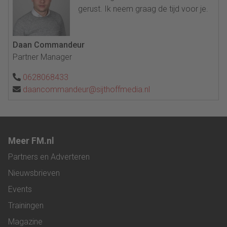
gerust. Ik neem graag de tijd voor je.
Daan Commandeur
Partner Manager
0628068433
daancommandeur@sijthoffmedia.nl
Meer FM.nl
Partners en Adverteren
Nieuwsbrieven
Events
Trainingen
Magazine